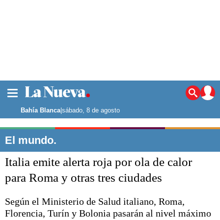
La ciudad
Noticias
Bahía Blanca
|
sábado, 8 de agosto
Punta Alta
La región
El mundo.
El país
Italia emite alerta roja por ola de calor
El mundo
Seguridad
para Roma y otras tres ciudades
Opinión
Escenario Olímpico
Según el Ministerio de Salud italiano, Roma,
Deportes
Florencia, Turín y Bolonia pasarán al nivel máximo
Liga del Sur