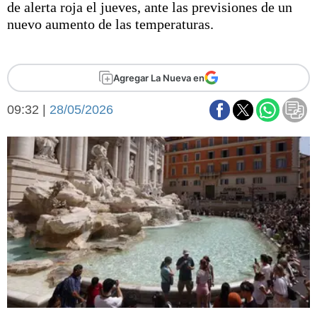
de alerta roja el jueves, ante las previsiones de un
Básquetbol
nuevo aumento de las temperaturas.
Fútbol
Federal A
Aplausos
Arte y cultura
Agregar La Nueva en
Cines
Economía y finanzas
09:32 |
Economía y campo
28/05/2026
Con el campo
Espacio empresas
Sociedad
Sociedad y tiempo
libre
Tecnología
Turismo
Salud
Es viral
El tiempo
Fúnebres
Clasificados