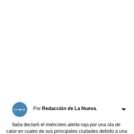
Horóscopo
Suplementos
Farmacias
Servicios
Transportes
Loterías
Datos Útiles
Fúnebres
Edictos
Teléfonos de urgencia
Por
Redacción de La Nueva.
Italia declaró el miércoles alerta roja por una ola de
calor en cuatro de sus principales ciudades debido a una