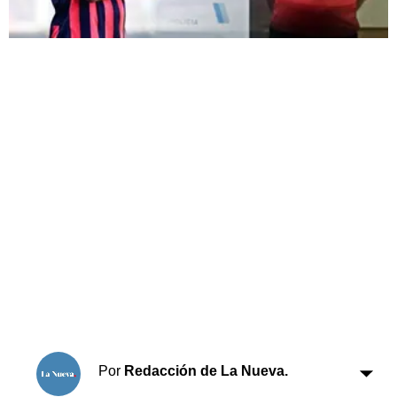
Horóscopo
Suplementos
Farmacias
Servicios
Transportes
Loterías
Datos Útiles
Fúnebres
Edictos
Teléfonos de urgencia
Por
Redacción de La Nueva.