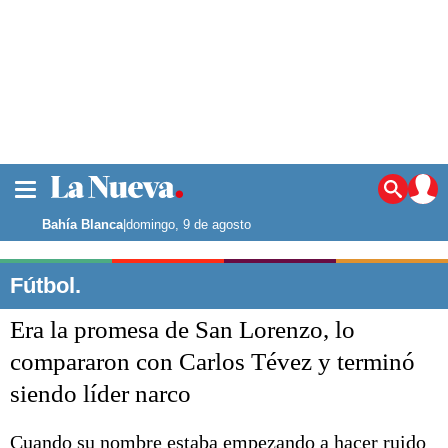
La ciudad
Noticias
Bahía Blanca
|
domingo, 9 de agosto
Punta Alta
La región
Fútbol.
El país
Era la promesa de San Lorenzo, lo
El mundo
Seguridad
compararon con Carlos Tévez y terminó
Opinión
siendo líder narco
Escenario Olímpico
Deportes
Liga del Sur
Cuando su nombre estaba empezando a hacer ruido