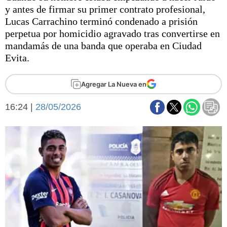
Básquetbol
y antes de firmar su primer contrato profesional,
Fútbol
Lucas Carrachino terminó condenado a prisión
perpetua por homicidio agravado tras convertirse en
Federal A
mandamás de una banda que operaba en Ciudad
Aplausos
Arte y cultura
Evita.
Cines
Economía y finanzas
Economía y campo
Agregar La Nueva en
Con el campo
Espacio empresas
16:24 |
28/05/2026
Sociedad
Sociedad y tiempo
libre
Tecnología
Turismo
Salud
Es viral
El tiempo
Fúnebres
Clasificados