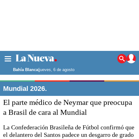
La ciudad
Noticias
Bahía Blanca
|
jueves, 6 de agosto
Punta Alta
La región
Mundial 2026.
El país
El parte médico de Neymar que preocupa
El mundo
Seguridad
a Brasil de cara al Mundial
Opinión
Escenario Olímpico
La Confederación Brasileña de Fútbol confirmó que
Deportes
el delantero del Santos padece un desgarro de grado
Liga del Sur