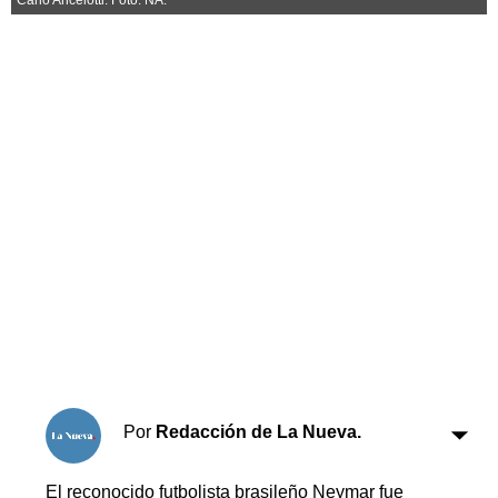
Horóscopo
Suplementos
Farmacias
Servicios
Transportes
Loterías
Datos Útiles
Fúnebres
Edictos
Teléfonos de urgencia
Por
Redacción de La Nueva.
El reconocido futbolista brasileño Neymar fue