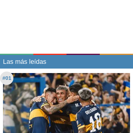
Las más leídas
#01