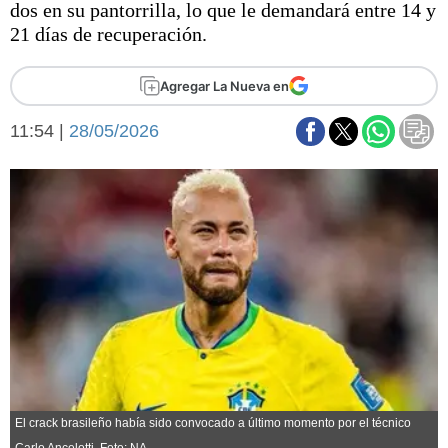
dos en su pantorrilla, lo que le demandará entre 14 y
Básquetbol
21 días de recuperación.
Fútbol
Federal A
Agregar La Nueva en
Aplausos
Arte y cultura
Cines
11:54 |
28/05/2026
Economía y finanzas
Economía y campo
Con el campo
Espacio empresas
Sociedad
Sociedad y tiempo
libre
Tecnología
Turismo
Salud
Es viral
El tiempo
Fúnebres
El crack brasileño había sido convocado a último momento por el técnico
Clasificados
Carlo Ancelotti. Foto: NA.