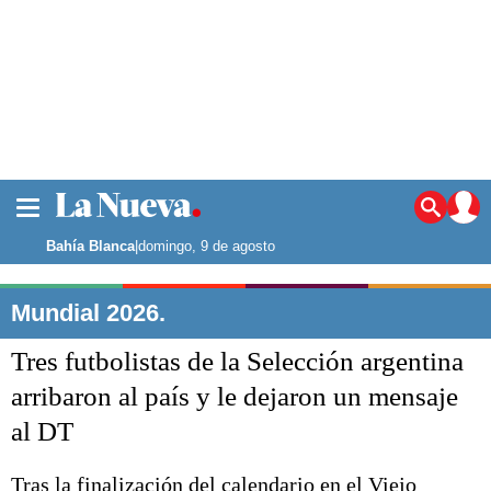
La ciudad
Noticias
Bahía Blanca
|
domingo, 9 de agosto
Punta Alta
La región
Mundial 2026.
El país
Tres futbolistas de la Selección argentina
El mundo
Seguridad
arribaron al país y le dejaron un mensaje
Opinión
al DT
Escenario Olímpico
Deportes
Liga del Sur
Tras la finalización del calendario en el Viejo