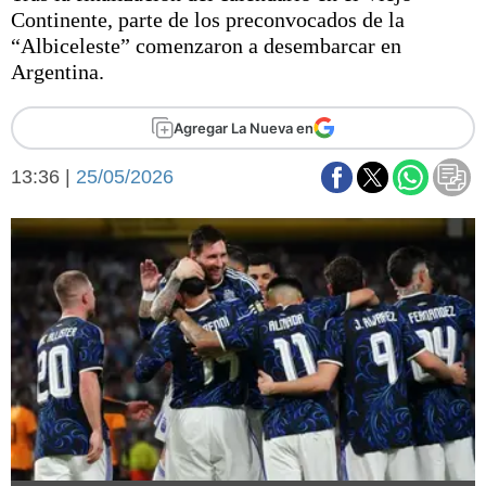
Básquetbol
Continente, parte de los preconvocados de la
Fútbol
“Albiceleste” comenzaron a desembarcar en
Argentina.
Federal A
Aplausos
Arte y cultura
Agregar La Nueva en
Cines
Economía y finanzas
Economía y campo
13:36 |
25/05/2026
Con el campo
Espacio empresas
Sociedad
Sociedad y tiempo
libre
Tecnología
Turismo
Salud
Es viral
El tiempo
Fúnebres
Clasificados