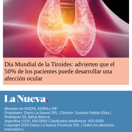
Día Mundial de la Tiroides: advierten que el
50% de los pacientes puede desarrollar una
afección ocular
Miembro de ADEPA, ADIRA y SIP
Propietario: Diario La Nueva SRL | Director: Gustavo Fabián Elías |
Rodríguez 55, Bahía Blanca,
Argentina | 0291 459-0000 Clasificados telefónicos: 455-0550
Copyright 2026 Diario La Nueva Provincia SRL | Todos los derechos
reservados |