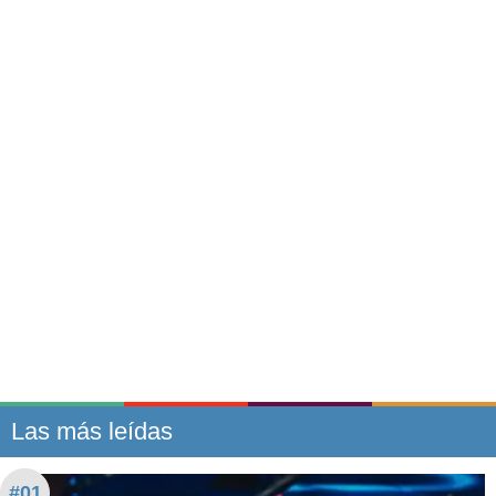
Las más leídas
#01