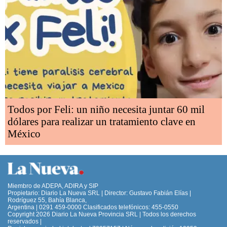
Todos por Feli: un niño necesita juntar 60 mil
dólares para realizar un tratamiento clave en
México
Miembro de ADEPA, ADIRA y SIP
Propietario: Diario La Nueva SRL | Director: Gustavo Fabián Elías |
Rodríguez 55, Bahía Blanca,
Argentina | 0291 459-0000 Clasificados telefónicos: 455-0550
Copyright 2026 Diario La Nueva Provincia SRL | Todos los derechos
reservados |