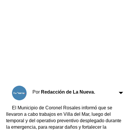
Horóscopo
Suplementos
Farmacias
Servicios
Transportes
Loterías
Datos Útiles
Fúnebres
Edictos
Teléfonos de urgencia
Por
Redacción de La Nueva.
El Municipio de Coronel Rosales informó que se
llevaron a cabo trabajos en Villa del Mar, luego del
temporal y del operativo preventivo desplegado durante
la emergencia, para reparar daños y fortalecer la