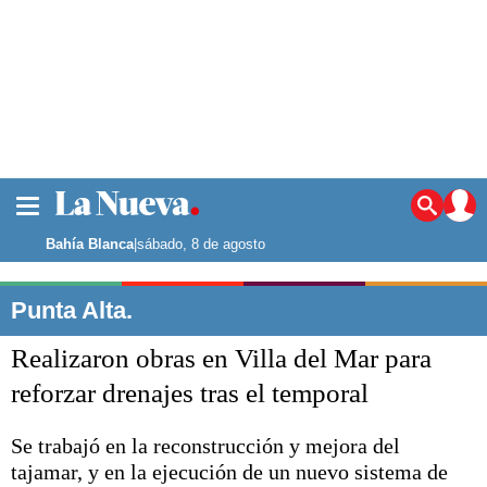
La ciudad
Noticias
Bahía Blanca
|
sábado, 8 de agosto
Punta Alta
La región
Punta Alta.
El país
Realizaron obras en Villa del Mar para
El mundo
Seguridad
reforzar drenajes tras el temporal
Opinión
Escenario Olímpico
Se trabajó en la reconstrucción y mejora del
Deportes
tajamar, y en la ejecución de un nuevo sistema de
Liga del Sur