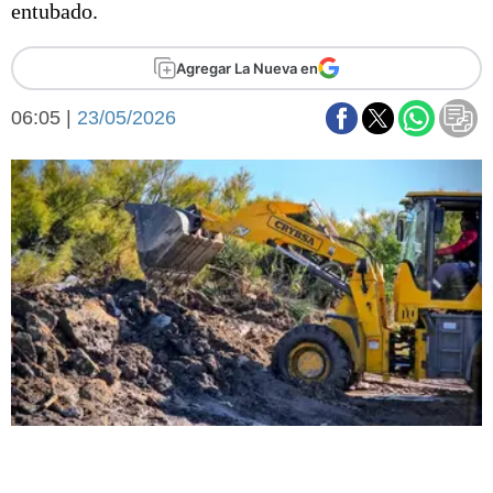
entubado.
Básquetbol
Fútbol
Agregar La Nueva en
Federal A
Aplausos
Arte y cultura
06:05 |
23/05/2026
Cines
Economía y finanzas
Economía y campo
Con el campo
Espacio empresas
Sociedad
Sociedad y tiempo
libre
Tecnología
Turismo
Salud
Es viral
El tiempo
Fúnebres
Clasificados