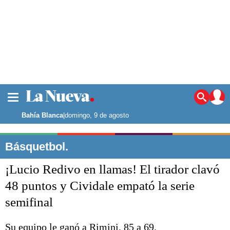
La ciudad
Noticias
Bahía Blanca
|
domingo, 9 de agosto
Punta Alta
La región
Básquetbol.
El país
¡Lucio Redivo en llamas! El tirador clavó
El mundo
Seguridad
48 puntos y Cividale empató la serie
Opinión
semifinal
Escenario Olímpico
Deportes
Liga del Sur
Su equipo le ganó a Rimini, 85 a 69.