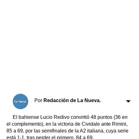
Horóscopo
Suplementos
Farmacias
Servicios
Transportes
Loterías
Datos Útiles
Fúnebres
Edictos
Teléfonos de urgencia
Por
Redacción de La Nueva.
El bahiense Lucio Redivo convirtió 48 puntos (36 en
el complemento), en la victoria de Cividale ante Rimini,
85 a 69, por las semifinales de la A2 italiana, cuya serie
está 1-1, tras perder el primero, 84 a 69.