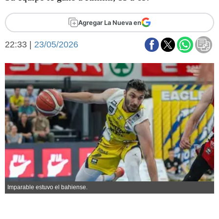
Básquetbol
Fútbol
Agregar La Nueva en
Federal A
22:33 |
23/05/2026
Aplausos
Arte y cultura
Cines
Economía y finanzas
Economía y campo
Con el campo
Espacio empresas
Sociedad
Sociedad y tiempo
libre
Tecnología
Turismo
Salud
Es viral
El tiempo
Imparable estuvo el bahiense.
Fúnebres
Clasificados