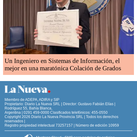
Un Ingeniero en Sistemas de Información, el
mejor en una maratónica Colación de Grados
Miembro de ADEPA, ADIRA y SIP
Propietario: Diario La Nueva SRL | Director: Gustavo Fabián Elías |
Rodríguez 55, Bahía Blanca,
Argentina | 0291 459-0000 Clasificados telefónicos: 455-0550
Copyright 2026 Diario La Nueva Provincia SRL | Todos los derechos
reservados |
Registro propiedad intelectual 73257157 | Número de edición 10959