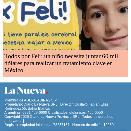
Todos por Feli: un niño necesita juntar 60 mil
dólares para realizar un tratamiento clave en
México
Miembro de ADEPA, ADIRA y SIP
Propietario: Diario La Nueva SRL | Director: Gustavo Fabián Elías |
Rodríguez 55, Bahía Blanca,
Argentina | 0291 459-0000 Clasificados telefónicos: 455-0550
Copyright 2026 Diario La Nueva Provincia SRL | Todos los derechos
reservados |
Registro propiedad intelectual 73257157 | Número de edición 10959