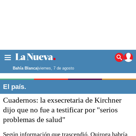
La ciudad
Noticias
Bahía Blanca
|
viernes, 7 de agosto
Punta Alta
La región
El país.
El país
Cuadernos: la exsecretaria de Kirchner
El mundo
Seguridad
dijo que no fue a testificar por "serios
Opinión
problemas de salud"
Escenario Olímpico
Deportes
Liga del Sur
Según información que trascendió, Quiroga habría