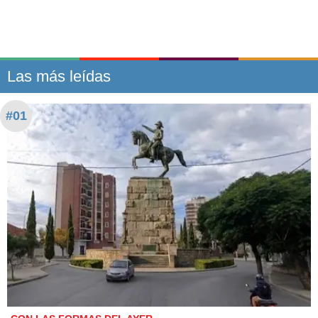
Las más leídas
#01