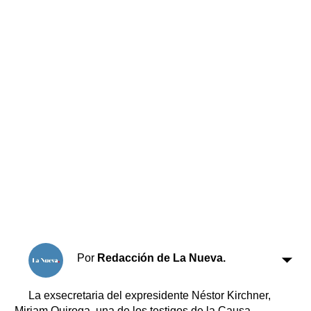
Horóscopo
Suplementos
Farmacias
Servicios
Transportes
Loterías
Datos Útiles
Fúnebres
Edictos
Teléfonos de urgencia
Por
Redacción de La Nueva.
La exsecretaria del expresidente Néstor Kirchner,
Miriam Quiroga, una de los testigos de la Causa