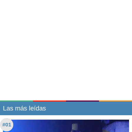
Las más leídas
#01