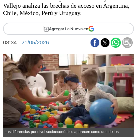
Básquetbol
Vallejo analiza las brechas de acceso en Argentina,
Fútbol
Chile, México, Perú y Uruguay.
Federal A
Aplausos
Agregar La Nueva en
Arte y cultura
Cines
08:34 |
21/05/2026
Economía y finanzas
Economía y campo
Con el campo
Espacio empresas
Sociedad
Sociedad y tiempo
libre
Tecnología
Turismo
Salud
Es viral
El tiempo
Fúnebres
Clasificados
Las diferencias por nivel socioeconómico aparecen como uno de los