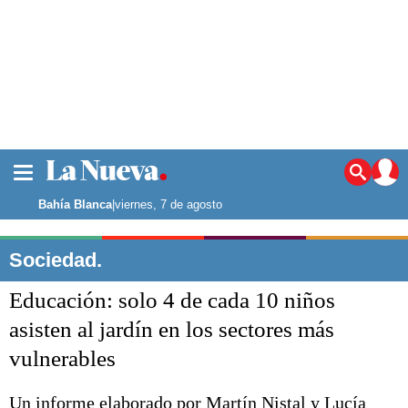
La ciudad
Noticias
Bahía Blanca
|
viernes, 7 de agosto
Punta Alta
La región
Sociedad.
El país
Educación: solo 4 de cada 10 niños
El mundo
Seguridad
asisten al jardín en los sectores más
Opinión
vulnerables
Escenario Olímpico
Deportes
Liga del Sur
Un informe elaborado por Martín Nistal y Lucía