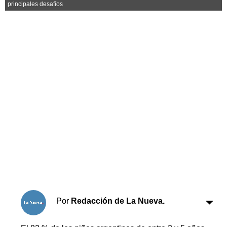
Horóscopo
principales desafíos
Suplementos
Farmacias
Servicios
Transportes
Loterías
Datos Útiles
Fúnebres
Edictos
Teléfonos de urgencia
Por
Redacción de La Nueva.