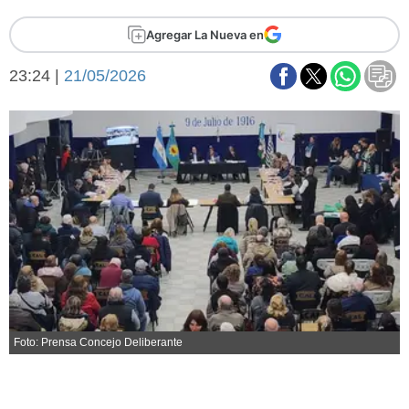
Básquetbol
Agregar La Nueva en
Fútbol
Federal A
23:24 |
21/05/2026
Aplausos
Arte y cultura
Cines
Economía y finanzas
Economía y campo
Con el campo
Espacio empresas
Sociedad
Sociedad y tiempo
libre
Tecnología
Turismo
Salud
Es viral
El tiempo
Foto: Prensa Concejo Deliberante
Fúnebres
Clasificados