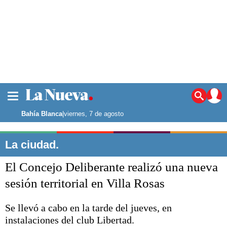
La ciudad
Noticias
Bahía Blanca
|
viernes, 7 de agosto
Punta Alta
La región
La ciudad.
El país
El Concejo Deliberante realizó una nueva
El mundo
Seguridad
sesión territorial en Villa Rosas
Opinión
Escenario Olímpico
Se llevó a cabo en la tarde del jueves, en
Deportes
instalaciones del club Libertad.
Liga del Sur