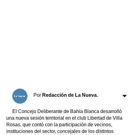
Horóscopo
Suplementos
Farmacias
Servicios
Transportes
Loterías
Datos Útiles
Fúnebres
Edictos
Teléfonos de urgencia
Por
Redacción de La Nueva.
El Concejo Deliberante de Bahía Blanca desarrolló
una nueva sesión territorial en el club Libertad de Villa
Rosas, que contó con la participación de vecinos,
instituciones del sector, concejales de los distintos