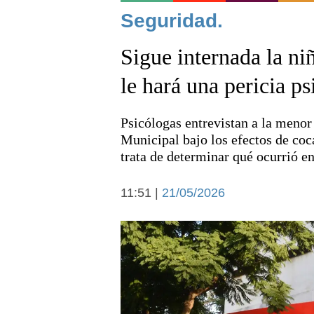
Noticias
Seguridad.
Sigue internada la ni
le hará una pericia ps
Psicólogas entrevistan a la menor
Deportes
Municipal bajo los efectos de coc
trata de determinar qué ocurrió en
11:51 |
21/05/2026
Arte y cultura
Economía y campo