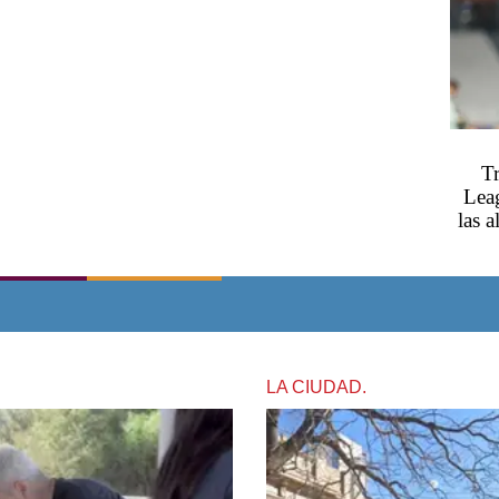
T
Lea
las 
LA CIUDAD.