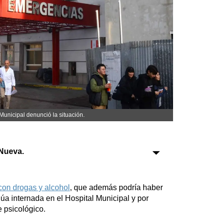
Sociedad
Tecnología
Turismo
Salud
Es viral
Municipal denunció la situación.
Farmacias
Nueva.
Transportes
Loterías
Datos Útiles
con drogas y alcohol
, que además podría haber
Fúnebres
úa internada en el Hospital Municipal y por
e psicológico.
Edictos