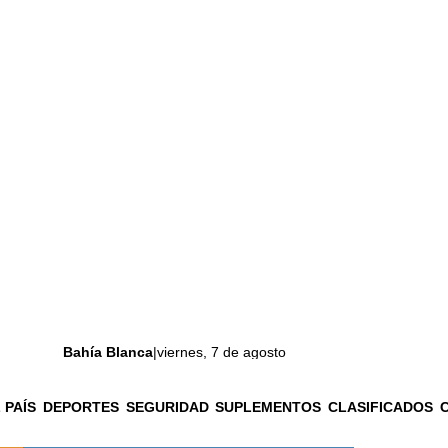
Bahía Blanca
|
viernes, 7 de agosto
 PAÍS
DEPORTES
SEGURIDAD
SUPLEMENTOS
CLASIFICADOS
La ciudad