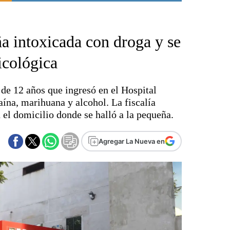
Punta Alta
La región
ña intoxicada con droga y se
El país
El mundo
icológica
Seguridad
Opinión
 de 12 años que ingresó en el Hospital
Escenario Olímpico
aína, marihuana y alcohol. La fiscalía
Liga del Sur
 el domicilio donde se halló a la pequeña.
Básquetbol
Fútbol
Agregar La Nueva en
Federal A
Aplausos
Cines
Economía y finanzas
Con el campo
Espacio empresas