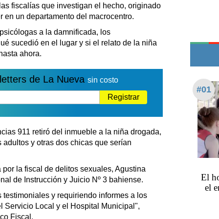
Teléfonos de urgencia
as fiscalías que investigan el hecho, originado
r en un departamento del macrocentro.
psicólogas a la damnificada, los
é sucedió en el lugar y si el relato de la niña
hasta ahora.
letters de La Nueva
sin costo
#01
Registrar
cias 911 retiró del inmueble a la niña drogada,
 adultos y otras dos chicas que serían
por la fiscal de delitos sexuales, Agustina
El ho
nal de Instrucción y Juicio Nº 3 bahiense.
el 
estimoniales y requiriendo informes a los
 Servicio Local y el Hospital Municipal",
co Fiscal.