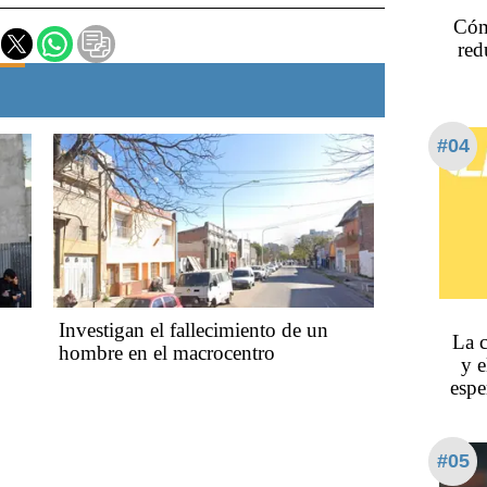
Cóm
red
#04
Investigan el fallecimiento de un
La c
hombre en el macrocentro
y e
espe
#05