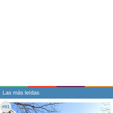
Las más leídas
#01