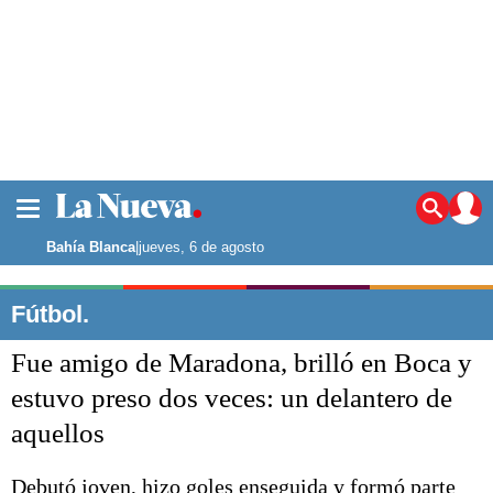
La ciudad
Noticias
Bahía Blanca
|
jueves, 6 de agosto
Punta Alta
La región
Fútbol.
El país
Fue amigo de Maradona, brilló en Boca y
El mundo
Seguridad
estuvo preso dos veces: un delantero de
Opinión
aquellos
Escenario Olímpico
Deportes
Liga del Sur
Debutó joven, hizo goles enseguida y formó parte