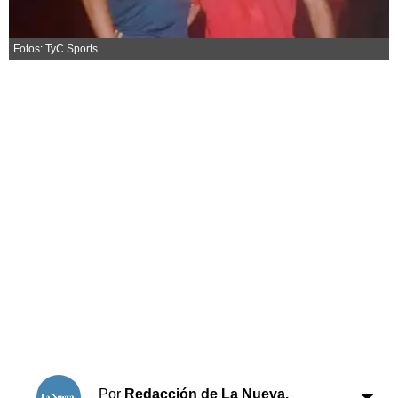
Horóscopo
Suplementos
Fotos: TyC Sports
Farmacias
Servicios
Transportes
Loterías
Datos Útiles
Fúnebres
Edictos
Teléfonos de urgencia
Por
Redacción de La Nueva.