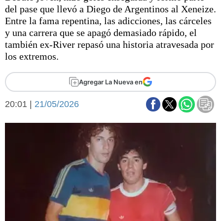
Básquetbol
del pase que llevó a Diego de Argentinos al Xeneize.
Fútbol
Entre la fama repentina, las adicciones, las cárceles
y una carrera que se apagó demasiado rápido, el
Federal A
también ex-River repasó una historia atravesada por
Aplausos
Arte y cultura
los extremos.
Cines
Economía y finanzas
Economía y campo
Agregar La Nueva en
Con el campo
Espacio empresas
20:01 |
21/05/2026
Sociedad
Sociedad y tiempo
libre
Tecnología
Turismo
Salud
Es viral
El tiempo
Fúnebres
Clasificados