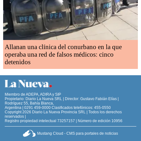
Allanan una clínica del conurbano en la que
operaba una red de falsos médicos: cinco
detenidos
Miembro de ADEPA, ADIRA y SIP
Propietario: Diario La Nueva SRL | Director: Gustavo Fabián Elías |
Rodríguez 55, Bahía Blanca,
Argentina | 0291 459-0000 Clasificados telefónicos: 455-0550
Copyright 2026 Diario La Nueva Provincia SRL | Todos los derechos
reservados |
Registro propiedad intelectual 73257157 | Número de edición 10956
Mustang Cloud - CMS para portales de noticias