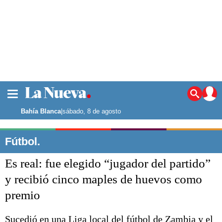
La ciudad
Noticias
Bahía Blanca
|
sábado, 8 de agosto
Punta Alta
La región
Fútbol.
El país
Es real: fue elegido “jugador del partido”
El mundo
Seguridad
y recibió cinco maples de huevos como
Opinión
premio
Escenario Olímpico
Deportes
Liga del Sur
Sucedió en una Liga local del fútbol de Zambia y el