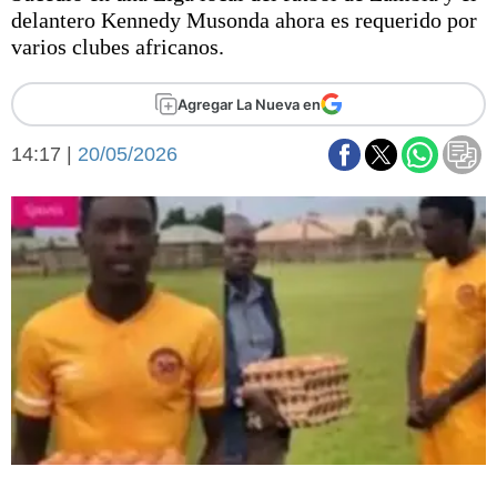
Básquetbol
delantero Kennedy Musonda ahora es requerido por
Fútbol
varios clubes africanos.
Federal A
Aplausos
Agregar La Nueva en
Arte y cultura
Cines
14:17 |
20/05/2026
Economía y finanzas
Economía y campo
Con el campo
Espacio empresas
Sociedad
Sociedad y tiempo
libre
Tecnología
Turismo
Salud
Es viral
El tiempo
Fúnebres
Clasificados