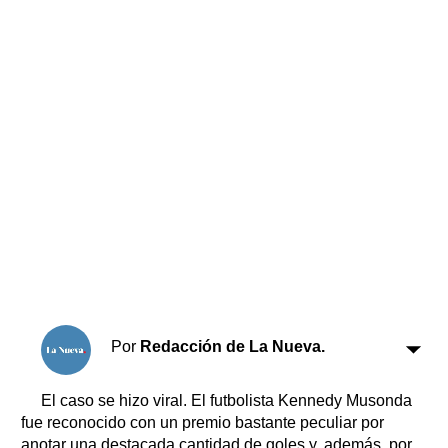
Horóscopo
Suplementos
Farmacias
Servicios
Transportes
Loterías
Datos Útiles
Fúnebres
Edictos
Teléfonos de urgencia
Por
Redacción de La Nueva.
El caso se hizo viral. El futbolista Kennedy Musonda
fue reconocido con un premio bastante peculiar por
anotar una destacada cantidad de goles y, además, por