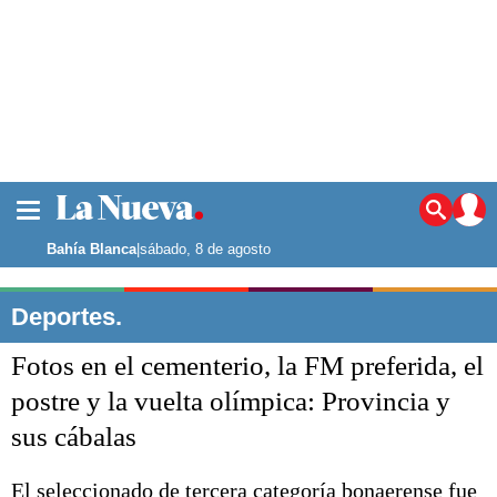
La ciudad
Noticias
Bahía Blanca
|
sábado, 8 de agosto
Punta Alta
La región
Deportes.
El país
Fotos en el cementerio, la FM preferida, el
El mundo
Seguridad
postre y la vuelta olímpica: Provincia y
Opinión
sus cábalas
Escenario Olímpico
Deportes
Liga del Sur
El seleccionado de tercera categoría bonaerense fue