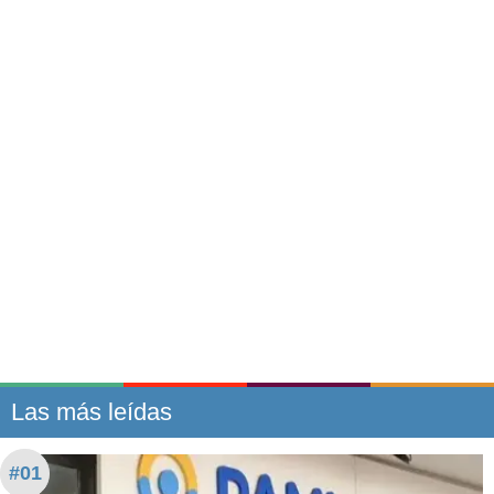
Las más leídas
#01