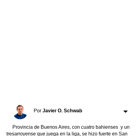
Horóscopo
Suplementos
Farmacias
Servicios
Transportes
Loterías
Datos Útiles
Fúnebres
Edictos
Teléfonos de urgencia
Por
Javier O. Schwab
Provincia de Buenos Aires, con cuatro bahienses y un
tresarroyense que juega en la liga, se hizo fuerte en San