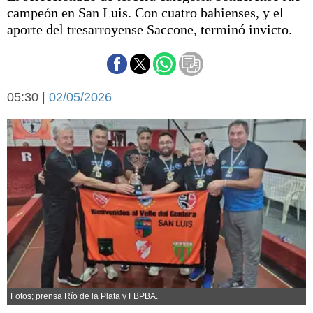
Básquetbol
campeón en San Luis. Con cuatro bahienses, y el
Fútbol
aporte del tresarroyense Saccone, terminó invicto.
Federal A
Aplausos
Arte y cultura
Cines
05:30 |
02/05/2026
Economía y finanzas
Economía y campo
Con el campo
Espacio empresas
Sociedad
Sociedad y tiempo
libre
Tecnología
Turismo
Salud
Es viral
El tiempo
Fúnebres
Clasificados
Fotos; prensa Río de la Plata y FBPBA.