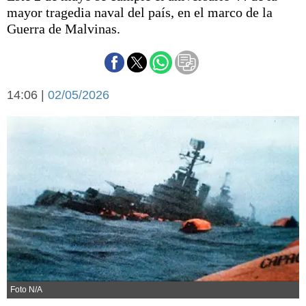
Básquetbol
mayor tragedia naval del país, en el marco de la
Fútbol
Guerra de Malvinas.
Federal A
Aplausos
Arte y cultura
Cines
14:06 |
02/05/2026
Economía y finanzas
Economía y campo
Con el campo
Espacio empresas
Sociedad
Sociedad y tiempo
libre
Tecnología
Turismo
Salud
Es viral
El tiempo
Fúnebres
Clasificados
Foto N/A