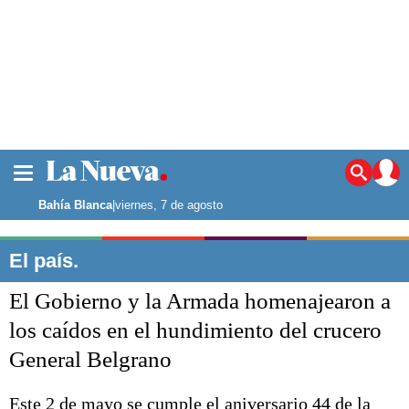
La ciudad
Noticias
Bahía Blanca
|
viernes, 7 de agosto
Punta Alta
La región
El país.
El país
El Gobierno y la Armada homenajearon a
El mundo
Seguridad
los caídos en el hundimiento del crucero
Opinión
General Belgrano
Escenario Olímpico
Deportes
Liga del Sur
Este 2 de mayo se cumple el aniversario 44 de la