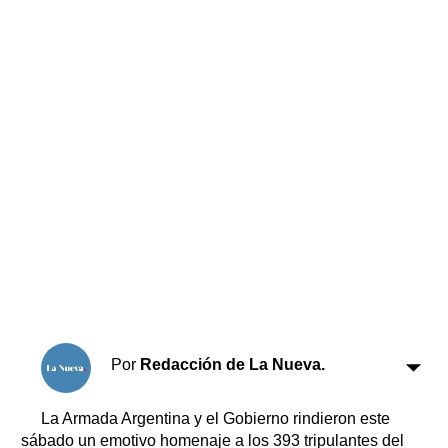
Horóscopo
Suplementos
Farmacias
Servicios
Transportes
Loterías
Datos Útiles
Fúnebres
Edictos
Teléfonos de urgencia
Por
Redacción de La Nueva.
La Armada Argentina y el Gobierno rindieron este
sábado un emotivo homenaje a los 393 tripulantes del