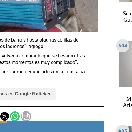
Se 
Gur
s de barro y hasta algunas colillas de
#04
los ladrones", agregó.
l volver a comprar lo que se llevaron. Las
n estos momentos es muy complicado".
hos fueron denunciados en la comisaría
nos en
Google Noticias
Ma
Aris
#05