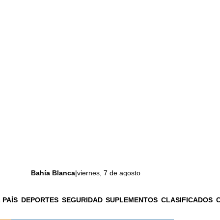
Bahía Blanca
|
viernes, 7 de agosto
 PAÍS
DEPORTES
SEGURIDAD
SUPLEMENTOS
CLASIFICADOS
La ciudad