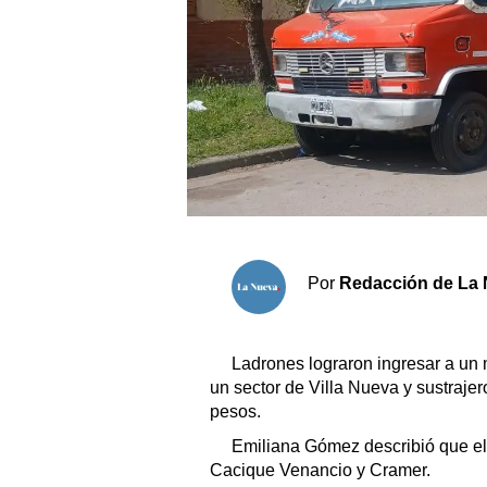
Sociedad y tiempo libre
El tiempo
Fúnebres
Clasificados
Horóscopo
Por
Redacción de La 
Suplementos
Servicios
Ladrones lograron ingresar a un
un sector de Villa Nueva y sustraj
pesos.
Emiliana Gómez describió que el 
Cacique Venancio y Cramer.