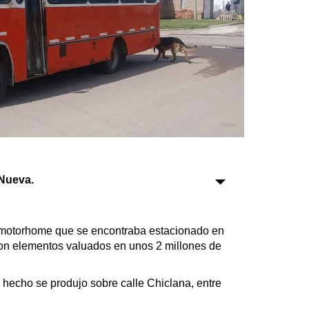
Sociedad
Tecnología
Turismo
Salud
Es viral
Nueva.
Farmacias
Transportes
 motorhome que se encontraba estacionado en
Loterías
eron elementos valuados en unos 2 millones de
Datos Útiles
Fúnebres
hecho se produjo sobre calle Chiclana, entre
Edictos