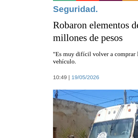
Noticias
Seguridad.
Robaron elementos d
millones de pesos
"Es muy difícil volver a comprar l
Deportes
vehículo.
10:49 |
19/05/2026
Arte y cultura
Economía y campo