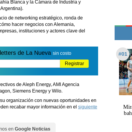
Bahía Blanca y la Cámara de Industria y
Teléfonos de urgencia
Argentina).
cio de networking estratégico, ronda de
 cómo hacer negocios con Alemania,
presas, instituciones y actores clave del
letters de La Nueva
sin costo
#01
Registrar
ectivos de Aleph Energy, AMI Agencia
xagon, Siemens Energy y Wilo.
su organización con nuevas oportunidades en
Mirá
ueden recabar mayor información en el
siguiente
bah
nos en
Google Noticias