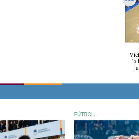
Víc
la
ju
FÚTBOL.