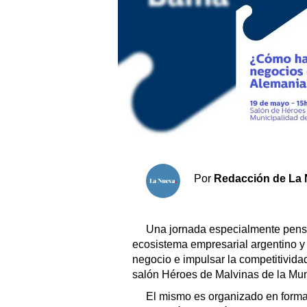
Sociedad y tiempo libre
El tiempo
Fúnebres
Clasificados
Horóscopo
Por
Redacción de La 
Suplementos
Servicios
Una jornada especialmente pensad
ecosistema empresarial argentino 
negocio e impulsar la competitividad
salón Héroes de Malvinas de la Munic
El mismo es organizado en forma