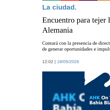
Noticias
La ciudad.
Encuentro para tejer 
Alemania
Contará con la presencia de direc
Deportes
de generar oportunidades e impuls
12:02 |
18/05/2026
Arte y cultura
Economía y campo