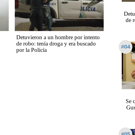
Detu
de 
Detuvieron a un hombre por intento
de robo: tenía droga y era buscado
#04
por la Policía
Se 
Gur
#05