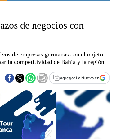
Punta Alta
La región
lazos de negocios con
El país
El mundo
Seguridad
Opinión
tivos de empresas germanas con el objeto
Escenario Olímpico
ar la competitividad de Bahía y la región.
Liga del Sur
Básquetbol
Agregar La Nueva en
Fútbol
Federal A
Aplausos
Cines
Economía y finanzas
Con el campo
Espacio empresas