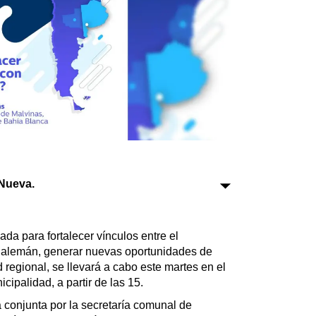
Sociedad
Tecnología
Turismo
Salud
Es viral
Nueva.
Farmacias
Transportes
a para fortalecer vínculos entre el
Loterías
y alemán, generar nuevas oportunidades de
Datos Útiles
 regional, se llevará a cabo este martes en el
ipalidad, a partir de las 15.
Fúnebres
Edictos
 conjunta por la secretaría comunal de