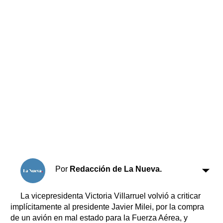
Horóscopo
Suplementos
Farmacias
Servicios
Transportes
Loterías
Datos Útiles
Fúnebres
Edictos
Teléfonos de urgencia
Por
Redacción de La Nueva.
La vicepresidenta Victoria Villarruel volvió a criticar
implícitamente al presidente Javier Milei, por la compra
de un avión en mal estado para la Fuerza Aérea, y