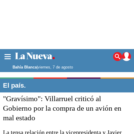
La ciudad
Noticias
Bahía Blanca
|
viernes, 7 de agosto
Punta Alta
La región
El país.
El país
"Gravísimo": Villarruel criticó al
El mundo
Seguridad
Gobierno por la compra de un avión en
Opinión
mal estado
Escenario Olímpico
Deportes
Liga del Sur
La tensa relación entre la vicepresidenta y Javier