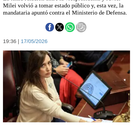
Básquetbol
Milei volvió a tomar estado público y, esta vez, la
Fútbol
mandataria apuntó contra el Ministerio de Defensa.
Federal A
Aplausos
Arte y cultura
Cines
19:36 |
17/05/2026
Economía y finanzas
Economía y campo
Con el campo
Espacio empresas
Sociedad
Sociedad y tiempo
libre
Tecnología
Turismo
Salud
Es viral
El tiempo
Fúnebres
Clasificados