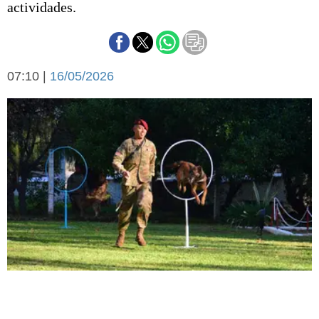
actividades.
Básquetbol
Fútbol
Federal A
Aplausos
Arte y cultura
07:10 |
16/05/2026
Cines
Economía y finanzas
Economía y campo
Con el campo
Espacio empresas
Sociedad
Sociedad y tiempo
libre
Tecnología
Turismo
Salud
Es viral
El tiempo
Fúnebres
Clasificados