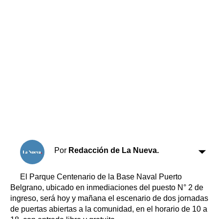
Horóscopo
Suplementos
Farmacias
Servicios
Transportes
Loterías
Datos Útiles
Fúnebres
Edictos
Teléfonos de urgencia
Por
Redacción de La Nueva.
El Parque Centenario de la Base Naval Puerto
Belgrano, ubicado en inmediaciones del puesto N° 2 de
ingreso, será hoy y mañana el escenario de dos jornadas
de puertas abiertas a la comunidad, en el horario de 10 a