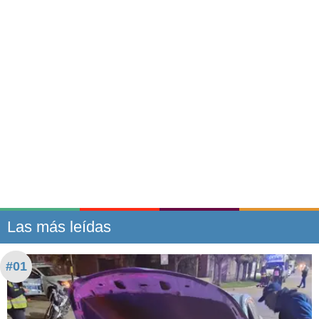
Las más leídas
#01