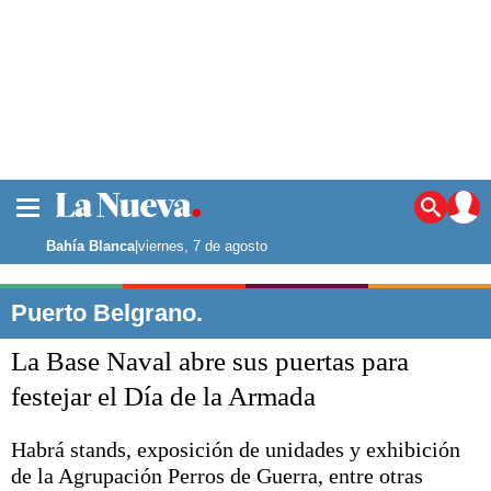
La ciudad
Noticias
Bahía Blanca
|
viernes, 7 de agosto
Punta Alta
La región
Puerto Belgrano.
El país
La Base Naval abre sus puertas para
El mundo
Seguridad
festejar el Día de la Armada
Opinión
Escenario Olímpico
Habrá stands, exposición de unidades y exhibición
Deportes
de la Agrupación Perros de Guerra, entre otras
Liga del Sur