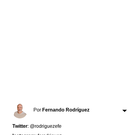
Horóscopo
Suplementos
Farmacias
Servicios
Transportes
Loterías
Datos Útiles
Fúnebres
Edictos
Teléfonos de urgencia
Por
Fernando Rodríguez
Twitter
: @rodriguezefe