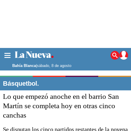
La ciudad
Noticias
Bahía Blanca
|
sábado, 8 de agosto
Punta Alta
La región
Básquetbol.
El país
Lo que empezó anoche en el barrio San
El mundo
Seguridad
Martín se completa hoy en otras cinco
Opinión
canchas
Escenario Olímpico
Deportes
Liga del Sur
Se disputan los cinco partidos restantes de la novena