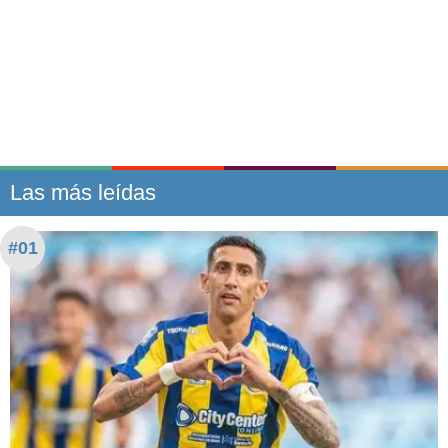
Las más leídas
#01