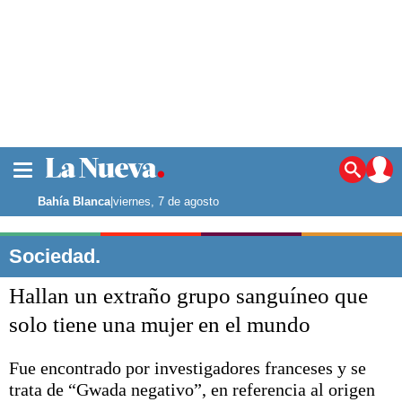
La ciudad
Noticias
Bahía Blanca
|
viernes, 7 de agosto
Punta Alta
La región
Sociedad.
El país
Hallan un extraño grupo sanguíneo que
El mundo
Seguridad
solo tiene una mujer en el mundo
Opinión
Escenario Olímpico
Fue encontrado por investigadores franceses y se
Deportes
trata de “Gwada negativo”, en referencia al origen
Liga del Sur