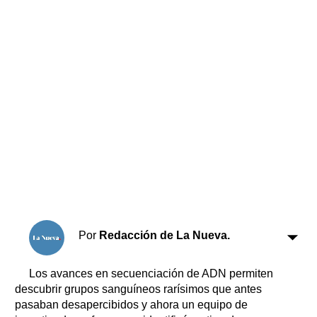
Horóscopo
Suplementos
Farmacias
Servicios
Transportes
Loterías
Datos Útiles
Fúnebres
Edictos
Teléfonos de urgencia
Por
Redacción de La Nueva.
Los avances en secuenciación de ADN permiten
descubrir grupos sanguíneos rarísimos que antes
pasaban desapercibidos y ahora un equipo de