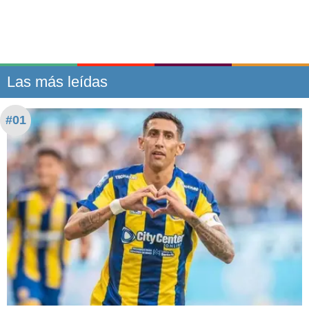
Las más leídas
#01