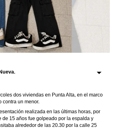
Sociedad
Tecnología
Turismo
Salud
Es viral
Nueva.
Farmacias
rcoles dos viviendas en Punta Alta, en el marco
Transportes
o contra un menor.
Loterías
resentación realizada en las últimas horas, por
Datos Útiles
e de 15 años fue golpeado por la espalda y
Fúnebres
sitaba alrededor de las 20.30 por la calle 25
Edictos