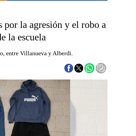
Punta Alta
La región
 por la agresión y el robo a
El país
El mundo
de la escuela
Seguridad
Opinión
, entre Villanueva y Alberdi.
Escenario Olímpico
Liga del Sur
Básquetbol
Fútbol
Federal A
Aplausos
Cines
Economía y finanzas
Con el campo
Espacio empresas