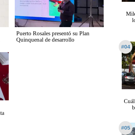
Mil
l
Puerto Rosales presentó su Plan
Quinquenal de desarrollo
#04
Cuál
b
ta
#05