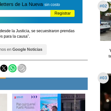
letters de La Nueva
sin costo
#02
Registrar
 desde la Justicia, se secuestraron prendas
s para la causa".
nos en
Google Noticias
t
#03