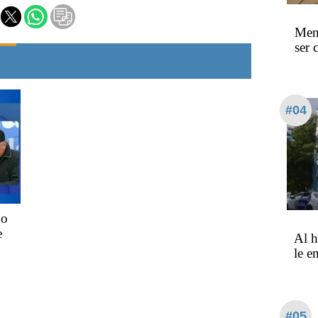
Meno
ser 
#04
no
e
Al h
le e
#05