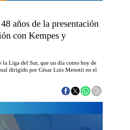
Punta Alta
La región
48 años de la presentación
El país
El mundo
ción con Kempes y
Seguridad
Opinión
Escenario Olímpico
e la Liga del Sur, que un día como hoy de
Liga del Sur
al dirigido por César Luis Menotti en el
Básquetbol
Fútbol
Federal A
Aplausos
Cines
Economía y finanzas
Con el campo
Espacio empresas