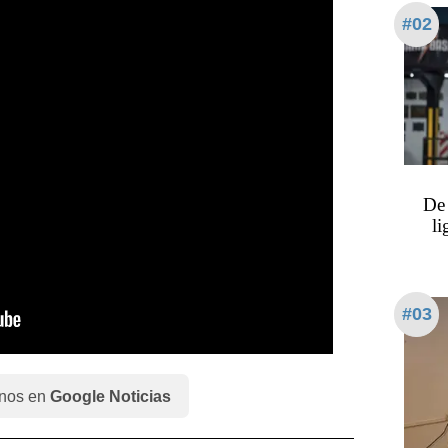
#02
De 
l
#03
nos en
Google Noticias