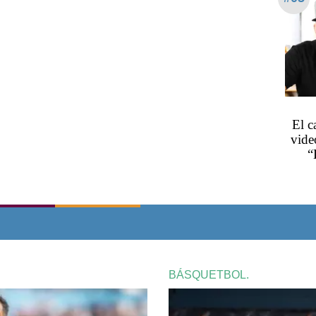
El c
vide
“
BÁSQUETBOL.