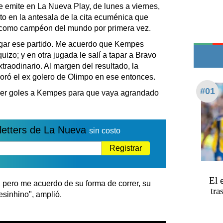
Teléfonos de urgencia
e emite en La Nueva Play, de lunes a viernes,
usto en la antesala de la cita ecuménica que
 como campéon del mundo por primera vez.
ugar ese partido. Me acuerdo que Kempes
izo; y en otra jugada le salí a tapar a Bravo
traodinario. Al margen del resultado, la
ró el ex golero de Olimpo en ese entonces.
#01
cer goles a Kempes para que vaya agrandado
letters de La Nueva
sin costo
Registrar
El 
, pero me acuerdo de su forma de correr, su
tra
esinhino", amplió.