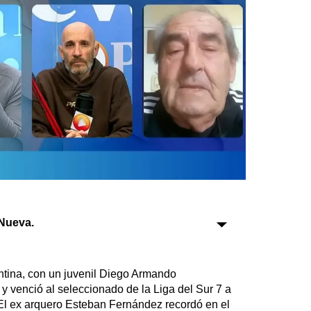
Sociedad
Tecnología
Turismo
Salud
Es viral
Farmacias
Nueva.
Transportes
Loterías
Datos Útiles
ntina, con un juvenil Diego Armando
Fúnebres
y venció al seleccionado de la Liga del Sur 7 a
Edictos
 El ex arquero Esteban Fernández recordó en el