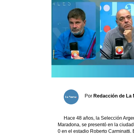
Sociedad y tiempo libre
El tiempo
Fúnebres
Clasificados
Horóscopo
Suplementos
Servicios
Por
Redacción de La 
Hace 48 años, la Selección Arge
Maradona, se presentó en la ciudad 
0 en el estadio Roberto Carminatti.