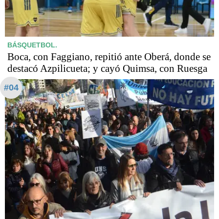
BÁSQUETBOL.
Boca, con Faggiano, repitió ante Oberá, donde se
destacó Azpilicueta; y cayó Quimsa, con Ruesga
#04