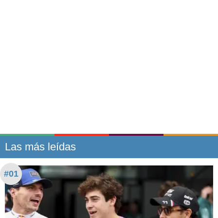
Las más leídas
#01