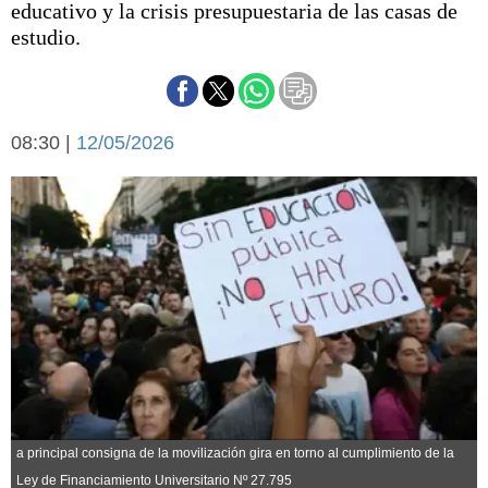
educativo y la crisis presupuestaria de las casas de
Básquetbol
estudio.
Fútbol
Federal A
Aplausos
Arte y cultura
Cines
08:30 |
12/05/2026
Economía y finanzas
Economía y campo
Con el campo
Espacio empresas
Sociedad
Sociedad y tiempo
libre
Tecnología
Turismo
Salud
Es viral
El tiempo
Fúnebres
a principal consigna de la movilización gira en torno al cumplimiento de la
Clasificados
Ley de Financiamiento Universitario Nº 27.795