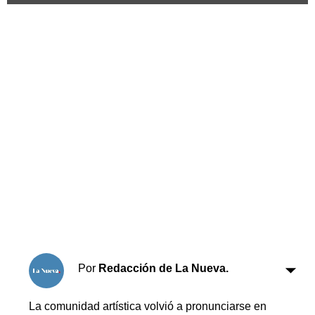
Horóscopo
Suplementos
Farmacias
Servicios
Transportes
Loterías
Datos Útiles
Fúnebres
Edictos
Teléfonos de urgencia
Por
Redacción de La Nueva.
La comunidad artística volvió a pronunciarse en