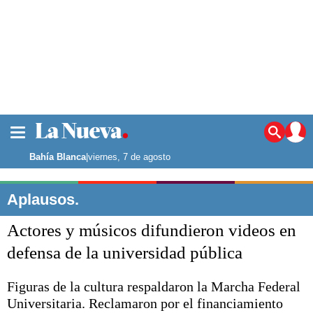
La ciudad
Noticias
Bahía Blanca
|
viernes, 7 de agosto
Punta Alta
La región
Aplausos.
El país
Actores y músicos difundieron videos en
El mundo
Seguridad
defensa de la universidad pública
Opinión
Escenario Olímpico
Figuras de la cultura respaldaron la Marcha Federal
Deportes
Universitaria. Reclamaron por el financiamiento
Liga del Sur