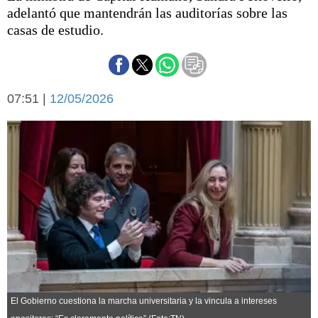
Básquetbol
adelantó que mantendrán las auditorías sobre las
Fútbol
casas de estudio.
Federal A
Aplausos
Arte y cultura
Cines
07:51 |
12/05/2026
Economía y finanzas
Economía y campo
Con el campo
Espacio empresas
Sociedad
Sociedad y tiempo
libre
Tecnología
Turismo
Salud
Es viral
El tiempo
Fúnebres
Clasificados
El Gobierno cuestiona la marcha universitaria y la vincula a intereses