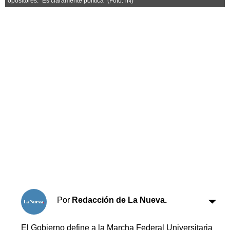
opositores: “Es claramente política” (Foto:TN)
Horóscopo
Suplementos
Farmacias
Servicios
Transportes
Loterías
Datos Útiles
Fúnebres
Edictos
Teléfonos de urgencia
Por
Redacción de La Nueva.
El Gobierno define a la Marcha Federal Universitaria