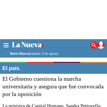
La ciudad
Noticias
Bahía Blanca
|
sábado, 8 de agosto
Punta Alta
La región
El país.
El país
El Gobierno cuestiona la marcha
El mundo
Seguridad
universitaria y asegura que fue convocada
Opinión
por la oposición
Escenario Olímpico
Deportes
Liga del Sur
La ministra de Capital Humano, Sandra Pettovello,