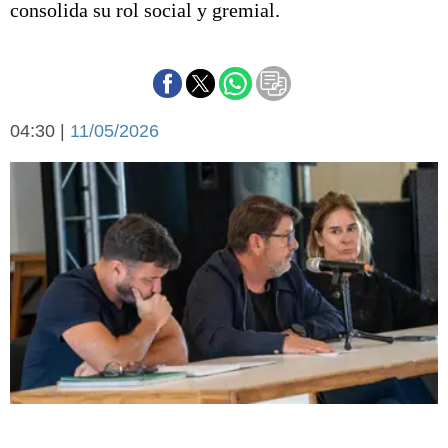
consolida su rol social y gremial.
Básquetbol
Fútbol
Federal A
Aplausos
Arte y cultura
Cines
04:30 |
11/05/2026
Economía y finanzas
Economía y campo
Con el campo
Espacio empresas
Sociedad
Sociedad y tiempo
libre
Tecnología
Turismo
Salud
Es viral
El tiempo
Fúnebres
Clasificados