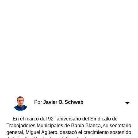
Horóscopo
Suplementos
Farmacias
Servicios
Transportes
Loterías
Datos Útiles
Fúnebres
Edictos
Teléfonos de urgencia
Por
Javier O. Schwab
En el marco del 92° aniversario del Sindicato de
Trabajadores Municipales de Bahía Blanca, su secretario
general, Miguel Agüero, destacó el crecimiento sostenido