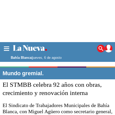
La ciudad
Noticias
Bahía Blanca
|
jueves, 6 de agosto
Punta Alta
La región
Mundo gremial.
El país
El STMBB celebra 92 años con obras,
El mundo
Seguridad
crecimiento y renovación interna
Opinión
Escenario Olímpico
El Sindicato de Trabajadores Municipales de Bahía
Deportes
Blanca, con Miguel Agüero como secretario general,
Liga del Sur