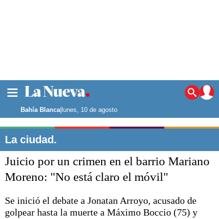
La ciudad
Noticias
Bahía Blanca
|
lunes, 10 de agosto
Punta Alta
La región
La ciudad.
El país
Juicio por un crimen en el barrio Mariano
El mundo
Seguridad
Moreno: "No está claro el móvil"
Opinión
Escenario Olímpico
Se inició el debate a Jonatan Arroyo, acusado de
Deportes
golpear hasta la muerte a Máximo Boccio (75) y
Liga del Sur