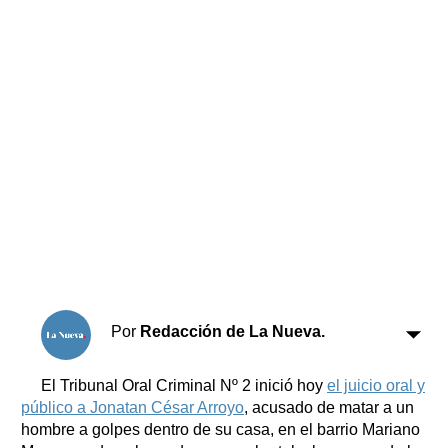
Horóscopo
Suplementos
Farmacias
Servicios
Transportes
Loterías
Datos Útiles
Fúnebres
Edictos
Teléfonos de urgencia
Por
Redacción de La Nueva.
El Tribunal Oral Criminal Nº 2 inició hoy
el juicio oral y
público a Jonatan César Arroyo
, acusado de matar a un
hombre a golpes dentro de su casa, en el barrio Mariano