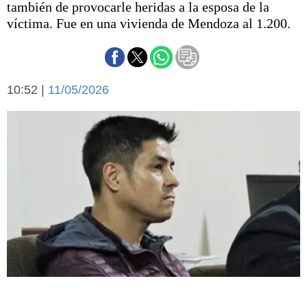
también de provocarle heridas a la esposa de la
Básquetbol
víctima. Fue en una vivienda de Mendoza al 1.200.
Fútbol
Federal A
Aplausos
Arte y cultura
Cines
10:52 |
11/05/2026
Economía y finanzas
Economía y campo
Con el campo
Espacio empresas
Sociedad
Sociedad y tiempo
libre
Tecnología
Turismo
Salud
Es viral
El tiempo
Fúnebres
Clasificados