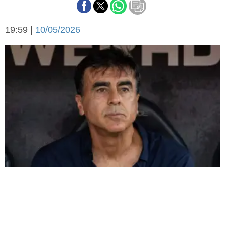
Básquetbol
Fútbol
19:59 |
10/05/2026
Federal A
Aplausos
Arte y cultura
Cines
Economía y finanzas
Economía y campo
Con el campo
Espacio empresas
Sociedad
Sociedad y tiempo
libre
Tecnología
Turismo
Salud
Es viral
El tiempo
Fúnebres
Clasificados