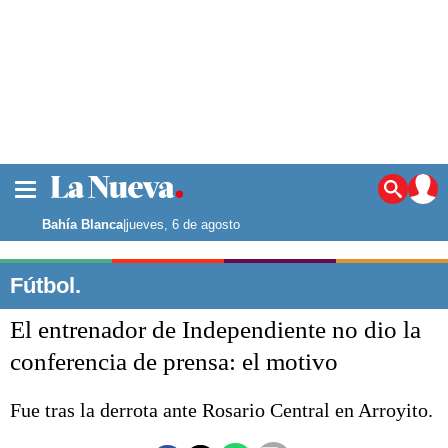
La ciudad
Noticias
Bahía Blanca
|
jueves, 6 de agosto
Punta Alta
La región
Fútbol.
El país
El entrenador de Independiente no dio la
El mundo
Seguridad
conferencia de prensa: el motivo
Opinión
Escenario Olímpico
Fue tras la derrota ante Rosario Central en Arroyito.
Deportes
Liga del Sur