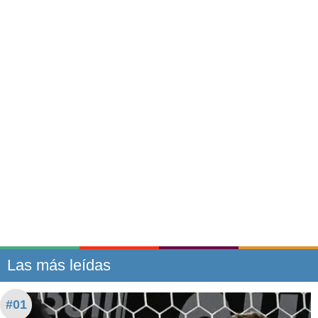
Las más leídas
#01