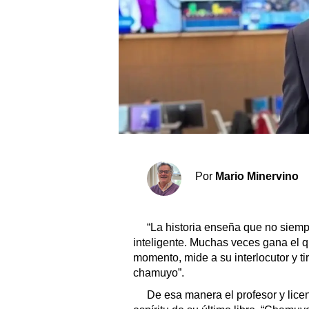
Sociedad y tiempo libre
El tiempo
Fúnebres
Clasificados
Horóscopo
Por
Mario Minervino
Suplementos
Servicios
“La historia enseña que no siempr
inteligente. Muchas veces gana el q
momento, mide a su interlocutor y ti
chamuyo”.
De esa manera el profesor y lice