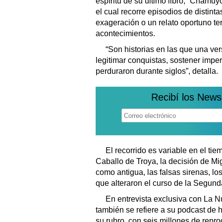
espíritu de su último libro, “Chamuyo
el cual recorre episodios de distin
exageración o un relato oportuno t
acontecimientos.
“Son historias en las que una ver
legitimar conquistas, sostener imperi
perduraron durante siglos”, detalla.
Recibí los News
El recorrido es variable en el ti
Caballo de Troya, la decisión de M
como antigua, las falsas sirenas, l
que alteraron el curso de la Segun
En entrevista exclusiva con La Nu
también se refiere a su podcast de
su rubro, con seis millones de rep