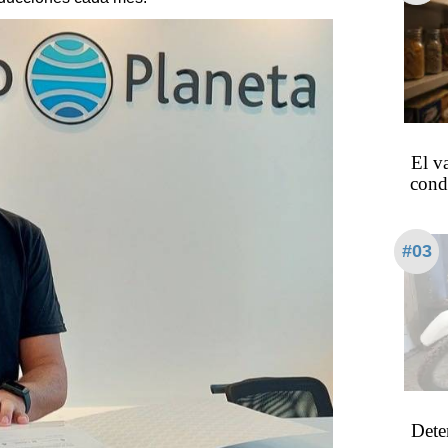
El va
cond
#03
Dete