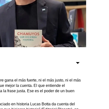
Sociedad
Tecnología
Turismo
Salud
Es viral
Farmacias
Transportes
e gana el más fuerte, ni el más justo, ni el más
Loterías
ue mejor la cuenta. El que entiende el
ra la frase justa. Ese es el poder de un buen
Datos Útiles
Fúnebres
nciado en historia Lucas Botta da cuenta del
Edictos