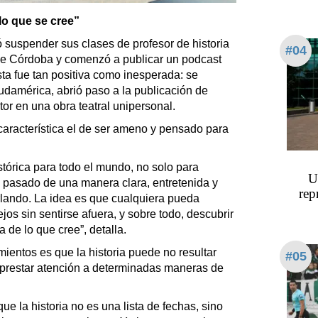
lo que se cree”
 suspender sus clases de profesor de historia
#04
 de Córdoba y comenzó a publicar un podcast
sta fue tan positiva como inesperada: se
udamérica, abrió paso a la publicación de
tor en una obra teatral unipersonal.
característica el de ser ameno y pensado para
stórica para todo el mundo, no solo para
U
el pasado de una manera clara, entretenida y
rep
rlando. La idea es que cualquiera pueda
os sin sentirse afuera, y sobre todo, descubrir
 de lo que cree”, detalla.
ientos es que la historia puede no resultar
#05
 prestar atención a determinadas maneras de
ue la historia no es una lista de fechas, sino