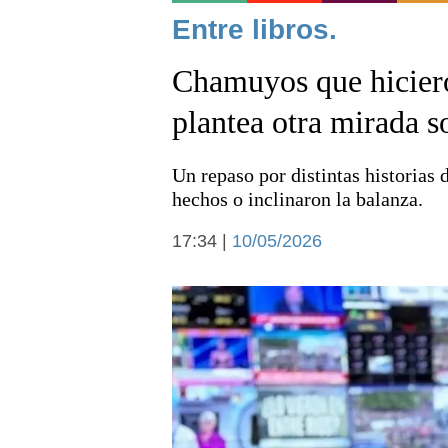
Noticias
Entre libros.
Chamuyos que hiciero
plantea otra mirada 
Un repaso por distintas historias
Deportes
hechos o inclinaron la balanza.
17:34 |
10/05/2026
Arte y cultura
Economía y campo