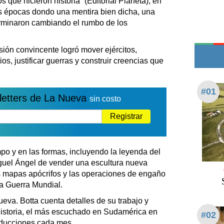
s que hicieron historia” (Editorial Planeta), en
Teléfonos de urgencia
tas épocas dondo una mentira bien dicha, una
erminaron cambiando el rumbo de los
sión convincente logró mover ejércitos,
os, justificar guerras y construir creencias que
#01
letters de La Nueva
sin costo
Registrar
empo y en las formas, incluyendo la leyenda del
iguel Ángel de vender una escultura nueva
os mapas apócrifos y las operaciones de engaño
da Guerra Mundial.
eva. Botta cuenta detalles de su trabajo y
 historia, el más escuchado en Sudamérica en
#02
roducciones cada mes.