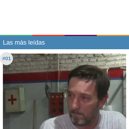
Las más leídas
#01