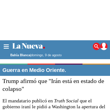
La ciudad
Noticias
Bahía Blanca
|
domingo, 9 de agosto
Punta Alta
La región
Guerra en Medio Oriente.
El país
Trump afirmó que "Irán está en estado de
El mundo
Seguridad
colapso"
Opinión
Escenario Olímpico
El mandatario publicó en
Truth Social
que el
Deportes
gobierno iraní le pidió a Washington la apertura del
Liga del Sur