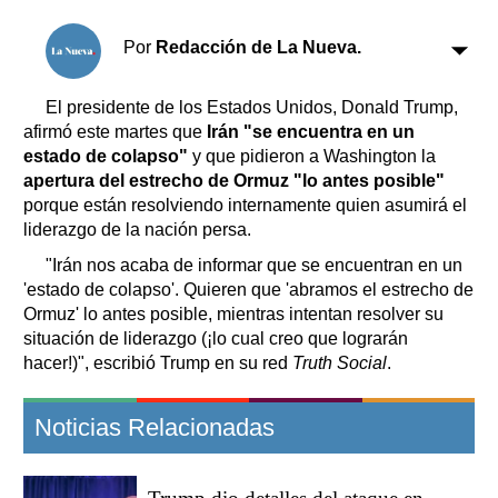
Horóscopo
Suplementos
Por
Redacción de La Nueva.
Farmacias
Servicios
Transportes
El presidente de los Estados Unidos, Donald Trump,
afirmó este martes que
Irán "se encuentra en un
Loterías
estado de colapso"
y que pidieron a Washington la
Datos Útiles
apertura del estrecho de Ormuz "lo antes posible"
Fúnebres
porque están resolviendo internamente quien asumirá el
Edictos
liderazgo de la nación persa.
Teléfonos de urgencia
"Irán nos acaba de informar que se encuentran en un
'estado de colapso'. Quieren que 'abramos el estrecho de
Ormuz' lo antes posible, mientras intentan resolver su
situación de liderazgo (¡lo cual creo que lograrán
hacer!)", escribió Trump en su red
Truth Social
.
Noticias Relacionadas