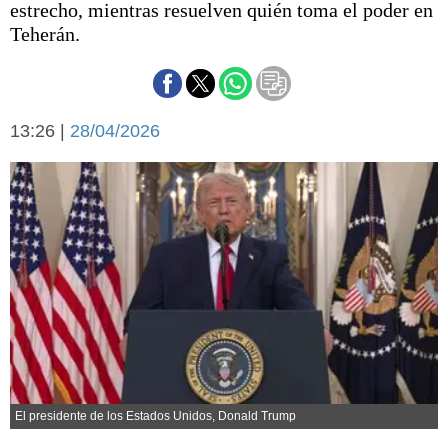
estrecho, mientras resuelven quién toma el poder en
Básquetbol
Teherán.
Fútbol
Federal A
Aplausos
Arte y cultura
Cines
13:26 |
28/04/2026
Economía y finanzas
Economía y campo
Con el campo
Espacio empresas
Sociedad
Sociedad y tiempo
libre
Tecnología
Turismo
Salud
Es viral
El tiempo
Fúnebres
El presidente de los Estados Unidos, Donald Trump
Clasificados