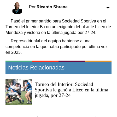
Clasificados
Por
Ricardo Sbrana
Horóscopo
Suplementos
Pasó el primer partido para Sociedad Sportiva en el
Farmacias
Servicios
Torneo del Interior B con un exigente debut ante Liceo de
Transportes
Mendoza y victoria en la última jugada por 27-24.
Loterías
Regreso triunfal del equipo bahiense a una
Datos Útiles
competencia en la que había participado por última vez
en 2023.
Fúnebres
Edictos
Noticias Relacionadas
Teléfonos de urgencia
Torneo del Interior: Sociedad
Sportiva le ganó a Liceo en la última
jugada, por 27-24