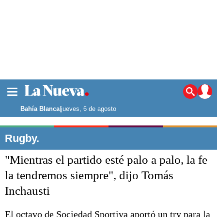
La ciudad
Noticias
Bahía Blanca
|
jueves, 6 de agosto
Punta Alta
La región
Rugby.
El país
"Mientras el partido esté palo a palo, la fe
El mundo
Seguridad
la tendremos siempre", dijo Tomás
Opinión
Inchausti
Escenario Olímpico
Deportes
Liga del Sur
El octavo de Sociedad Sportiva aportó un try para la