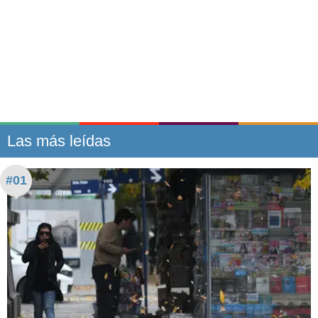
Las más leídas
#01