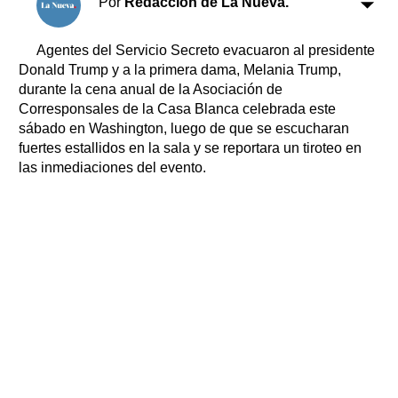
Por
Redacción de La Nueva.
Clasificados
Horóscopo
Agentes del Servicio Secreto evacuaron al presidente
Suplementos
Donald Trump y a la primera dama, Melania Trump,
Farmacias
durante la cena anual de la Asociación de
Servicios
Transportes
Corresponsales de la Casa Blanca celebrada este
sábado en Washington, luego de que se escucharan
Loterías
fuertes estallidos en la sala y se reportara un tiroteo en
Datos Útiles
las inmediaciones del evento.
Fúnebres
Edictos
Teléfonos de urgencia