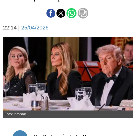
Básquetbol
Fútbol
Federal A
22:14 |
25/04/2026
Aplausos
Arte y cultura
Cines
Economía y finanzas
Economía y campo
Con el campo
Espacio empresas
Sociedad
Sociedad y tiempo
libre
Tecnología
Turismo
Salud
Es viral
El tiempo
Foto: Infobae
Cartón Lleno
Fúnebres