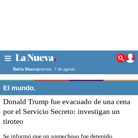
La ciudad
Noticias
Bahía Blanca
|
viernes, 7 de agosto
Punta Alta
La región
El mundo.
El país
Donald Trump fue evacuado de una cena
El mundo
Seguridad
por el Servicio Secreto: investigan un
Opinión
tiroteo
Escenario Olímpico
Deportes
Liga del Sur
Se informó que un sospechoso fue detenido.