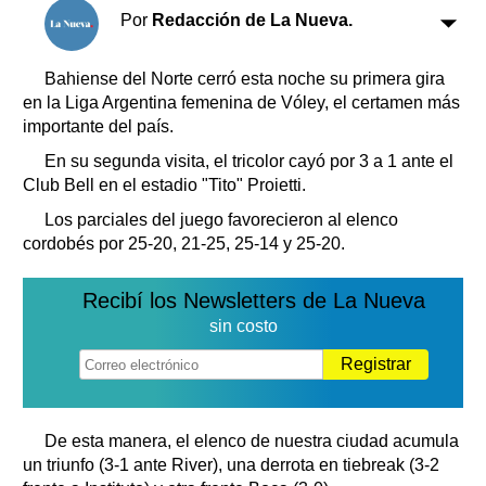
Clasificados
Por
Redacción de La Nueva.
Horóscopo
Suplementos
Bahiense del Norte cerró esta noche su primera gira
en la Liga Argentina femenina de Vóley, el certamen más
Farmacias
Servicios
importante del país.
Transportes
En su segunda visita, el tricolor cayó por 3 a 1 ante el
Loterías
Club Bell en el estadio "Tito" Proietti.
Datos Útiles
Los parciales del juego favorecieron al elenco
Fúnebres
cordobés por 25-20, 21-25, 25-14 y 25-20.
Edictos
Teléfonos de urgencia
Recibí los Newsletters de La Nueva
sin costo
Registrar
De esta manera, el elenco de nuestra ciudad acumula
un triunfo (3-1 ante River), una derrota en tiebreak (3-2