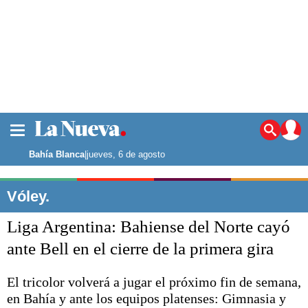
La ciudad
Noticias
Bahía Blanca
|
jueves, 6 de agosto
Punta Alta
La región
Vóley.
El país
Liga Argentina: Bahiense del Norte cayó
El mundo
Seguridad
ante Bell en el cierre de la primera gira
Opinión
Escenario Olímpico
El tricolor volverá a jugar el próximo fin de semana,
Deportes
en Bahía y ante los equipos platenses: Gimnasia y
Liga del Sur