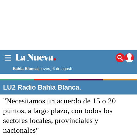
La ciudad
Noticias
Bahía Blanca
|
jueves, 6 de agosto
Punta Alta
La región
LU2 Radio Bahía Blanca.
El país
"Necesitamos un acuerdo de 15 o 20
El mundo
Seguridad
puntos, a largo plazo, con todos los
Opinión
sectores locales, provinciales y
Escenario Olímpico
Deportes
nacionales"
Liga del Sur