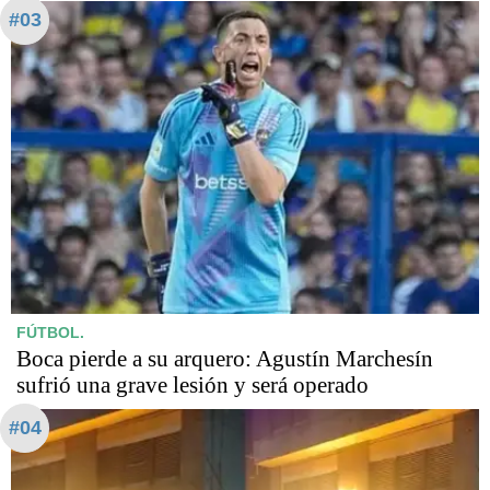
#03
FÚTBOL.
Boca pierde a su arquero: Agustín Marchesín
sufrió una grave lesión y será operado
#04