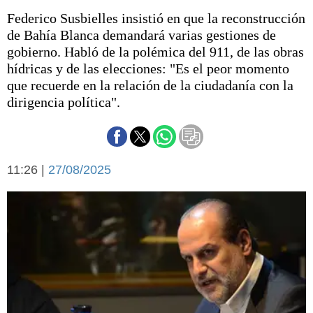
Básquetbol
Federico Susbielles insistió en que la reconstrucción
Fútbol
de Bahía Blanca demandará varias gestiones de
Federal A
gobierno. Habló de la polémica del 911, de las obras
Aplausos
hídricas y de las elecciones: "Es el peor momento
Arte y cultura
que recuerde en la relación de la ciudadanía con la
Cines
dirigencia política".
Economía y finanzas
Economía y campo
Con el campo
Espacio empresas
Sociedad
Sociedad y tiempo
11:26 |
27/08/2025
libre
Tecnología
Turismo
Salud
Es viral
El tiempo
Cartón Lleno
Fúnebres