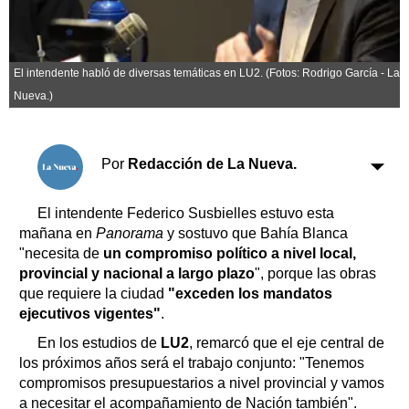
Clasificados
Horóscopo
Suplementos
El intendente habló de diversas temáticas en LU2. (Fotos: Rodrigo García - La
Farmacias
Servicios
Nueva.)
Transportes
Loterías
Datos Útiles
Por
Redacción de La Nueva.
Fúnebres
Edictos
El intendente Federico Susbielles estuvo esta
mañana en
Panorama
y sostuvo que Bahía Blanca
Teléfonos de urgencia
"necesita de
un compromiso político a nivel local,
provincial y nacional a largo plazo
", porque las obras
que requiere la ciudad
"exceden los mandatos
ejecutivos vigentes"
.
En los estudios de
LU2
, remarcó que el eje central de
los próximos años será el trabajo conjunto: "Tenemos
compromisos presupuestarios a nivel provincial y vamos
a necesitar el acompañamiento de Nación también".