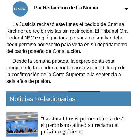
Clasificados
Por
Redacción de La Nueva.
Horóscopo
Suplementos
La Justicia rechazó este lunes el pedido de Cristina
Farmacias
Kirchner de recibir visitas sin restricción. El Tribunal Oral
Servicios
Transportes
Federal Nº 2 exigió que toda persona no familiar debe
pedir permiso por escrito para verla en su departamento
Loterías
del barrio porteño de Constitución.
Datos Útiles
Desde la semana pasada, la expresidenta está
Fúnebres
cumpliendo la condena por la causa Vialidad, luego de
Edictos
la confirmación de la Corte Suprema a la sentencia a
Teléfonos de urgencia
seis años de prisión.
Noticias Relacionadas
“Cristina libre el primer día o antes”:
el peronismo alineó su reclamo al
próximo gobierno