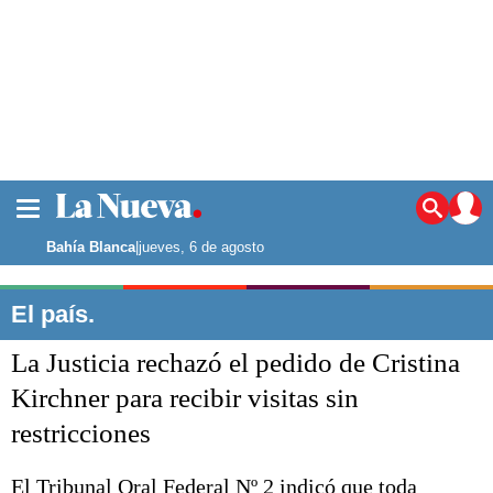
La ciudad
Noticias
Bahía Blanca
|
jueves, 6 de agosto
Punta Alta
La región
El país.
El país
La Justicia rechazó el pedido de Cristina
El mundo
Seguridad
Kirchner para recibir visitas sin
Opinión
restricciones
Escenario Olímpico
Deportes
Liga del Sur
El Tribunal Oral Federal Nº 2 indicó que toda