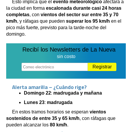
Esto implica que el
evento meteorológico
afectará a
la ciudad en forma
escalonada durante casi 24 horas
completas
, con
vientos del sector sur entre 35 y 70
km/h
, y ráfagas que pueden
superar los 95 km/h
en el
pico más fuerte, previsto para la tarde-noche del
domingo.
Recibí los Newsletters de La Nueva
sin costo
Registrar
Alerta amarilla – ¿Cuándo rige?
Domingo 22
:
madrugada y mañana
Lunes 23
:
madrugada
En estos tramos horarios se esperan
vientos
sostenidos de entre 35 y 65 km/h
, con ráfagas que
pueden alcanzar los
80 km/h
.