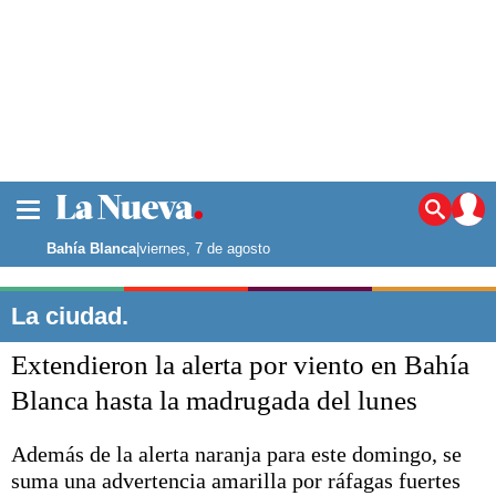
La ciudad
Noticias
Bahía Blanca
|
viernes, 7 de agosto
Punta Alta
La región
La ciudad.
El país
Extendieron la alerta por viento en Bahía
El mundo
Seguridad
Blanca hasta la madrugada del lunes
Opinión
Escenario Olímpico
Además de la alerta naranja para este domingo, se
Deportes
suma una advertencia amarilla por ráfagas fuertes
Liga del Sur