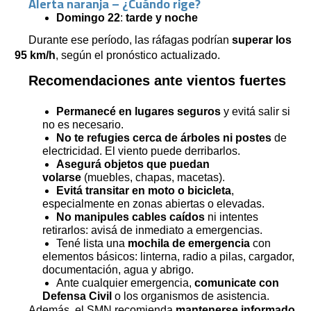
Alerta naranja – ¿Cuándo rige?
Domingo 22
:
tarde y noche
Durante ese período, las ráfagas podrían
superar los
95 km/h
, según el pronóstico actualizado.
Recomendaciones ante vientos fuertes
Permanecé en lugares seguros
y evitá salir si
no es necesario.
No te refugies cerca de árboles ni postes
de
electricidad. El viento puede derribarlos.
Asegurá objetos que puedan
volarse
(muebles, chapas, macetas).
Evitá transitar en moto o bicicleta
,
especialmente en zonas abiertas o elevadas.
No manipules cables caídos
ni intentes
retirarlos: avisá de inmediato a emergencias.
Tené lista una
mochila de emergencia
con
elementos básicos: linterna, radio a pilas, cargador,
documentación, agua y abrigo.
Ante cualquier emergencia,
comunicate con
Defensa Civil
o los organismos de asistencia.
Además, el SMN recomienda
mantenerse informado