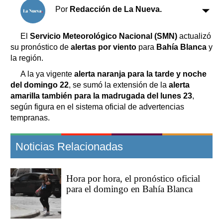
Clasificados
Por
Redacción de La Nueva.
Horóscopo
Suplementos
El
Servicio Meteorológico Nacional (SMN)
actualizó
su pronóstico de
alertas por viento
para
Bahía Blanca
y
Farmacias
Servicios
la región.
Transportes
A la ya vigente
alerta naranja para la tarde y noche
Loterías
del domingo 22
, se sumó la extensión de la
alerta
Datos Útiles
amarilla también para la madrugada del lunes 23
,
Fúnebres
según figura en el sistema oficial de advertencias
Edictos
tempranas.
Teléfonos de urgencia
Noticias Relacionadas
Hora por hora, el pronóstico oficial
para el domingo en Bahía Blanca