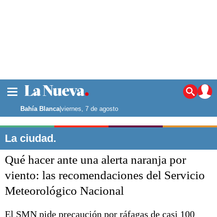
La ciudad
Noticias
Bahía Blanca
|
viernes, 7 de agosto
Punta Alta
La región
La ciudad.
El país
Qué hacer ante una alerta naranja por
El mundo
Seguridad
viento: las recomendaciones del Servicio
Opinión
Meteorológico Nacional
Escenario Olímpico
Deportes
Liga del Sur
El SMN pide precaución por ráfagas de casi 100