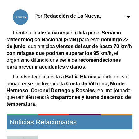
Clasificados
Horóscopo
Por
Redacción de La Nueva.
Suplementos
Farmacias
Servicios
Frente a la
alerta naranja
emitida por el
Servicio
Transportes
Meteorológico Nacional (SMN)
para este
domingo 22
Loterías
de junio
, que anticipa
vientos del sur de hasta 70 km/h
con ráfagas que podrían superar los 95 km/h
, el
Datos Útiles
organismo difundió una serie de
recomendaciones
Fúnebres
para prevenir accidentes y daños
.
Edictos
La advertencia afecta a
Bahía Blanca
y parte del sur
Teléfonos de urgencia
bonaerense, incluyendo la
Costa de Villarino, Monte
Hermoso, Coronel Dorrego y Rosales
, en una jornada
que también tendrá
chaparrones y fuerte descenso de
temperatura
.
Noticias Relacionadas