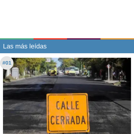
Las más leídas
#01