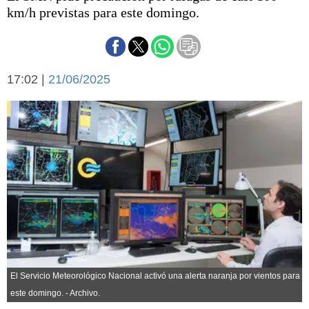
Básquetbol
km/h previstas para este domingo.
Fútbol
Federal A
Aplausos
Arte y cultura
17:02 |
21/06/2025
Cines
Economía y finanzas
Economía y campo
Con el campo
Espacio empresas
Sociedad
Sociedad y tiempo
libre
Tecnología
Turismo
Salud
Es viral
El tiempo
Cartón Lleno
El Servicio Meteorológico Nacional activó una alerta naranja por vientos para
Fúnebres
este domingo. - Archivo.