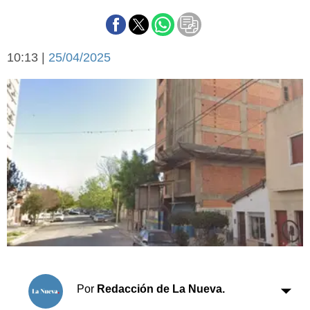
Básquetbol
Fútbol
Federal A
10:13 |
25/04/2025
Aplausos
Arte y cultura
Cines
Economía y finanzas
Economía y campo
Con el campo
Espacio empresas
Sociedad
Sociedad y tiempo
libre
Tecnología
Turismo
Salud
Es viral
El tiempo
Cartón Lleno
Por
Redacción de La Nueva.
Fúnebres