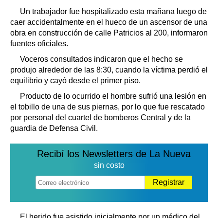
Clasificados
Un trabajador fue hospitalizado esta mañana luego de
Horóscopo
caer accidentalmente en el hueco de un ascensor de una
Suplementos
obra en construcción de calle Patricios al 200, informaron
fuentes oficiales.
Farmacias
Servicios
Voceros consultados indicaron que el hecho se
Transportes
produjo alrededor de las 8:30, cuando la víctima perdió el
Loterías
equilibrio y cayó desde el primer piso.
Datos Útiles
Producto de lo ocurrido el hombre sufrió una lesión en
Fúnebres
el tobillo de una de sus piernas, por lo que fue rescatado
Edictos
por personal del cuartel de bomberos Central y de la
Teléfonos de urgencia
guardia de Defensa Civil.
Recibí los Newsletters de La Nueva
sin costo
Registrar
El herido fue asistido inicialmente por un médico del