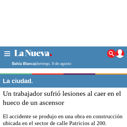
La ciudad
Noticias
Bahía Blanca
|
domingo, 9 de agosto
Punta Alta
La región
La ciudad.
El país
Un trabajador sufrió lesiones al caer en el
El mundo
Seguridad
hueco de un ascensor
Opinión
Escenario Olímpico
El accidente se produjo en una obra en construcción
Deportes
ubicada en el sector de calle Patricios al 200.
Liga del Sur