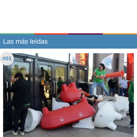
Las más leídas
#01