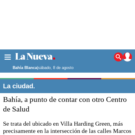
La ciudad
Noticias
Bahía Blanca
|
sábado, 8 de agosto
Punta Alta
La región
La ciudad.
El país
Bahía, a punto de contar con otro Centro
El mundo
Seguridad
de Salud
Opinión
Escenario Olímpico
Se trata del ubicado en Villa Harding Green, más
Deportes
precisamente en la intersección de las calles Marcos
Liga del Sur