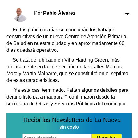
Clasificados
Horóscopo
Por
Pablo Álvarez
Suplementos
Farmacias
En los próximos días se concluirán los trabajos
Servicios
constructivos de un nuevo Centro de Atención Primaria
Transportes
de Salud en nuestra ciudad y en aproximadamente 60
Loterías
días quedará operativo.
Datos Útiles
Se trata del ubicado en Villa Harding Green, más
Fúnebres
precisamente en la intersección de las calles Marcos
Edictos
Mora y Martín Malharro, que se constituirá en el séptimo
Teléfonos de urgencia
de estas características.
“Ya está casi terminado. Faltan algunos detalles para
dejarlo listo para inaugurar”, confirmaron desde la
secretaria de Obras y Servicios Públicos del municipio.
Recibí los Newsletters de La Nueva
sin costo
Registrar