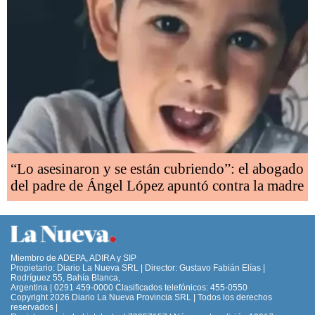
“Lo asesinaron y se están cubriendo”: el abogado
del padre de Ángel López apuntó contra la madre
Miembro de ADEPA, ADIRA y SIP
Propietario: Diario La Nueva SRL | Director: Gustavo Fabián Elías |
Rodríguez 55, Bahía Blanca,
Argentina | 0291 459-0000 Clasificados telefónicos: 455-0550
Copyright 2026 Diario La Nueva Provincia SRL | Todos los derechos
reservados |