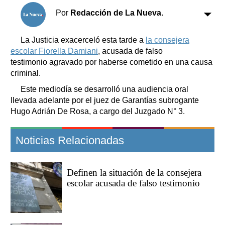
Clasificados
Por
Redacción de La Nueva.
Horóscopo
Suplementos
La Justicia exacerceló esta tarde a
la consejera
Farmacias
escolar Fiorella Damiani
, acusada de falso
Servicios
Transportes
testimonio agravado por haberse cometido en una causa
criminal.
Loterías
Datos Útiles
Este mediodía se desarrolló una audiencia oral
llevada adelante por el juez de Garantías subrogante
Fúnebres
Hugo Adrián De Rosa, a cargo del Juzgado N° 3.
Edictos
Teléfonos de urgencia
Noticias Relacionadas
Definen la situación de la consejera
escolar acusada de falso testimonio