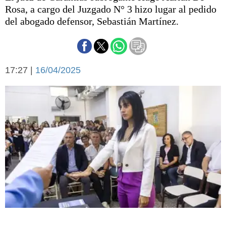
Básquetbol
Rosa, a cargo del Juzgado N° 3 hizo lugar al pedido
Fútbol
del abogado defensor, Sebastián Martínez.
Federal A
Aplausos
Arte y cultura
Cines
17:27 |
16/04/2025
Economía y finanzas
Economía y campo
Con el campo
Espacio empresas
Sociedad
Sociedad y tiempo
libre
Tecnología
Turismo
Salud
Es viral
El tiempo
Cartón Lleno
Fúnebres