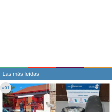
Las más leídas
#01