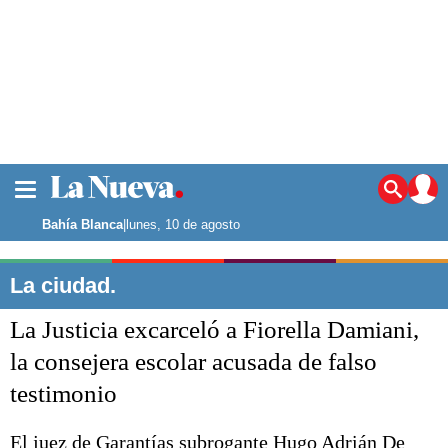
La ciudad
Noticias
Bahía Blanca
|
lunes, 10 de agosto
Punta Alta
La región
La ciudad.
El país
La Justicia excarceló a Fiorella Damiani,
El mundo
Seguridad
la consejera escolar acusada de falso
Opinión
testimonio
Escenario Olímpico
Deportes
Liga del Sur
El juez de Garantías subrogante Hugo Adrián De