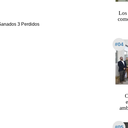
Los
come
Ganados 3 Perdidos
#04
C
amb
#05