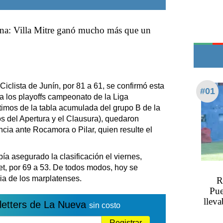
Edictos
Teléfonos de urgencia
ina: Villa Mitre ganó mucho más que un
Ciclista de Junín, por 81 a 61, se confirmó esta
#01
e a los playoffs campeonato de la Liga
ltimos de la tabla acumulada del grupo B de la
s del Apertura y el Clausura), quedaron
ia ante Rocamora o Pilar, quien resulte el
ía asegurado la clasificación el viernes,
, por 69 a 53. De todos modos, hoy se
ia de los marplatenses.
R
Pue
llev
letters de La Nueva
sin costo
Registrar