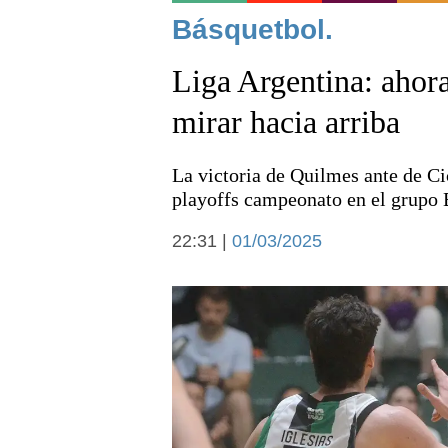
Noticias
Básquetbol.
Liga Argentina: ahora
mirar hacia arriba
La victoria de Quilmes ante de Cic
Deportes
playoffs campeonato en el grupo 
22:31 |
01/03/2025
Arte y cultura
Economía y campo