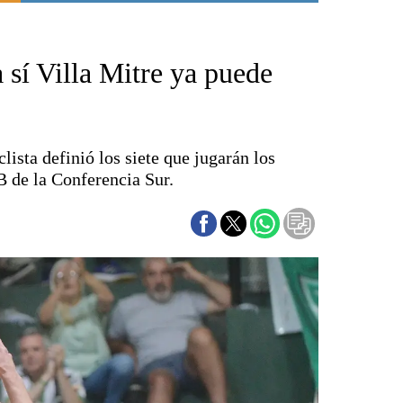
Punta Alta
La región
 sí Villa Mitre ya puede
El país
El mundo
Seguridad
Opinión
lista definió los siete que jugarán los
Escenario Olímpico
B de la Conferencia Sur.
Liga del Sur
Básquetbol
Fútbol
Federal A
Aplausos
Cines
Economía y finanzas
Con el campo
Espacio empresas