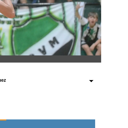
Sociedad
Tecnología
Turismo
Salud
Es viral
uez
Farmacias
Transportes
Loterías
Datos Útiles
Fúnebres