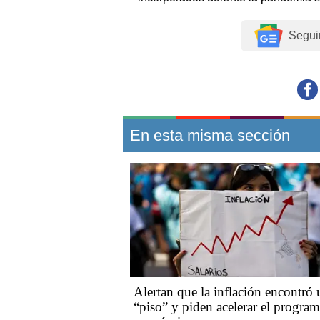
Segui
En esta misma sección
Alertan que la inflación encontró 
“piso” y piden acelerar el progra