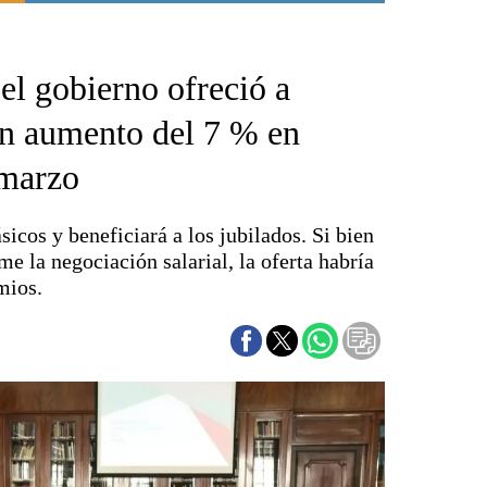
Punta Alta
La región
 el gobierno ofreció a
El país
El mundo
un aumento del 7 % en
Seguridad
 marzo
Opinión
Escenario Olímpico
icos y beneficiará a los jubilados. Si bien
Liga del Sur
me la negociación salarial, la oferta habría
Básquetbol
mios.
Fútbol
Federal A
Aplausos
Cines
Economía y finanzas
Con el campo
Espacio empresas