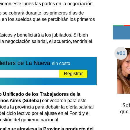
Edictos
ieron este lunes las partes en la negociación.
Teléfonos de urgencia
o se cobrará durante los primeros días de
, en los sueldos que se percibirán los primeros
sicos y beneficiará a los jubilados. Si bien
 la negociación salarial, el acuerdo, tendría el
#01
letters de La Nueva
sin costo
Registrar
o Unificado de los Trabajadores de la
enos Aires (Suteba)
convocaron para este
Sof
da la provincia para debatir la oferta salarial
que 
del ciclo lectivo por el ajuste en el Fonid y el
estión del gobierno nacional.
scal que atraviesa la Provincia producto del