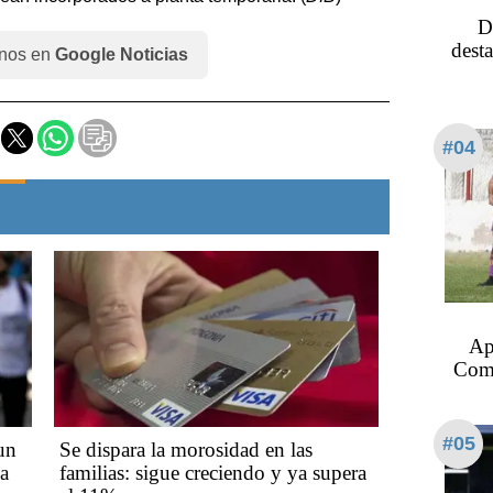
D
dest
nos en
Google Noticias
#04
Ape
Come
#05
un
Se dispara la morosidad en las
ma
familias: sigue creciendo y ya supera