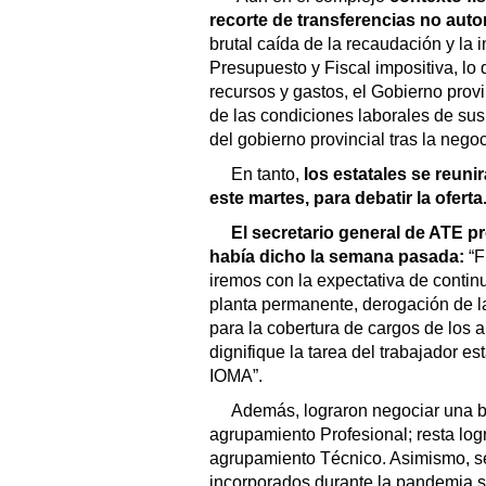
recorte de transferencias no auto
brutal caída de la recaudación y la 
Presupuesto y Fiscal impositiva, lo 
recursos y gastos, el Gobierno prov
de las condiciones laborales de sus 
del gobierno provincial tras la nego
En tanto,
los estatales se reuni
este martes, para debatir la oferta
El secretario general de ATE p
había dicho la semana pasada:
“F
iremos con la expectativa de continu
planta permanente, derogación de la
para la cobertura de cargos de los a
dignifique la tarea del trabajador es
IOMA”.
Además, lograron negociar una bo
agrupamiento Profesional; resta logr
agrupamiento Técnico. Asimismo, se
incorporados durante la pandemia s