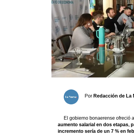
Sociedad y tiempo libre
El tiempo
Cartón Lleno
Fúnebres
Clasificados
Horóscopo
Suplementos
Por
Redacción de La 
Servicios
El gobierno bonaerense ofreció 
aumento salarial en dos etapas, pa
incremento sería de un 7 % en fe