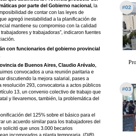
máticas por parte del Gobierno nacional,
la
#02
imposibilidad de contar con las leyes de
que agregó inestabilidad a la planificación de
incial mantiene su compromiso con la calidad
trabajadores y trabajadoras”, indicaron fuentes
ciación.
rán con funcionarios del gobierno provincial
.
Pro
rovincia de Buenos Aires, Claudio Arévalo,
uimos convocados a una reunión paritaria e
ar discutiendo la mejora salarial, pases a
 resolución 293, convocatoria a actos públicos
#03
rtículo 13, un convenio colectivo de trabajo que
tatal y llevaremos, también, la problemática del
nificación del 125% sobre el básico para el
ar un acuerdo similar para los trabajadores del
 solicitó que unos 3.000 becarios
ean incorporados a planta temporaria. (
DIB
)