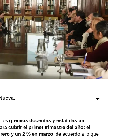
Sociedad
Tecnología
Turismo
Salud
Es viral
Nueva.
Farmacias
Transportes
Loterías
a los
gremios docentes y estatales un
Datos Útiles
ra cubrir el primer trimestre del año: el
Fúnebres
brero y un 2 % en marzo,
de acuerdo a lo que