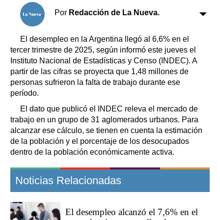
Clasificados
Por
Redacción de La Nueva.
Horóscopo
Suplementos
El desempleo en la Argentina llegó al 6,6% en el
Farmacias
tercer trimestre de 2025, según informó este jueves el
Servicios
Transportes
Instituto Nacional de Estadísticas y Censo (INDEC). A
partir de las cifras se proyecta que 1,48 millones de
Loterías
personas sufrieron la falta de trabajo durante ese
Datos Útiles
período.
Fúnebres
El dato que publicó el INDEC releva el mercado de
Edictos
trabajo en un grupo de 31 aglomerados urbanos. Para
Teléfonos de urgencia
alcanzar ese cálculo, se tienen en cuenta la estimación
de la población y el porcentaje de los desocupados
dentro de la población económicamente activa.
Noticias Relacionadas
El desempleo alcanzó el 7,6% en el