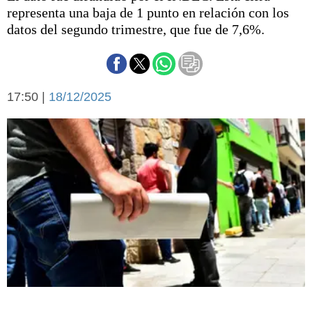
Básquetbol
representa una baja de 1 punto en relación con los
Fútbol
datos del segundo trimestre, que fue de 7,6%.
Federal A
Aplausos
Arte y cultura
Cines
17:50 |
18/12/2025
Economía y finanzas
Economía y campo
Con el campo
Espacio empresas
Sociedad
Sociedad y tiempo
libre
Tecnología
Turismo
Salud
Es viral
El tiempo
Cartón Lleno
Fúnebres