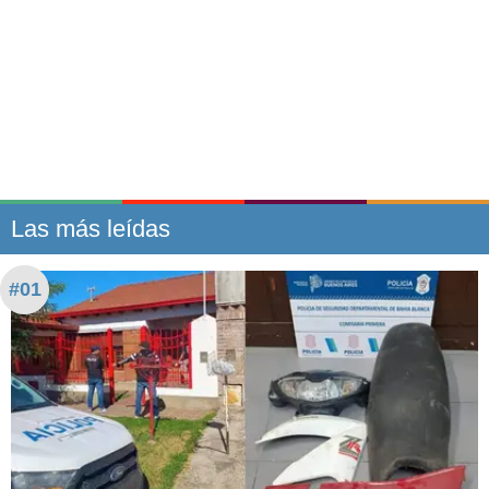
Las más leídas
#01