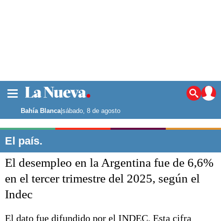
La ciudad
Noticias
Bahía Blanca
|
sábado, 8 de agosto
Punta Alta
La región
El país.
El país
El desempleo en la Argentina fue de 6,6%
El mundo
Seguridad
en el tercer trimestre del 2025, según el
Opinión
Indec
Escenario Olímpico
Deportes
Liga del Sur
El dato fue difundido por el INDEC. Esta cifra