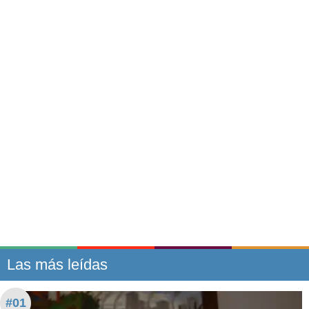
Las más leídas
#01