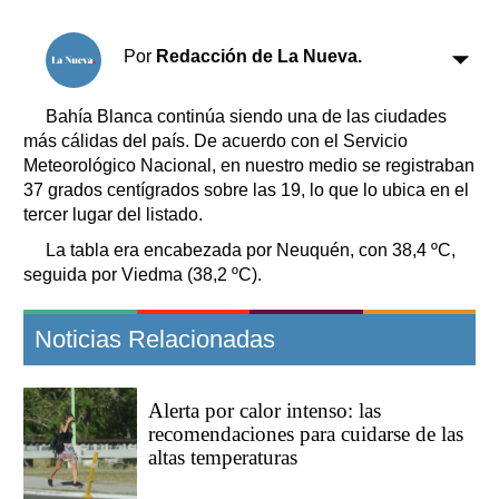
Clasificados
Horóscopo
Por
Redacción de La Nueva.
Suplementos
Farmacias
Servicios
Bahía Blanca continúa siendo una de las ciudades
Transportes
más cálidas del país. De acuerdo con el Servicio
Meteorológico Nacional, en nuestro medio se registraban
Loterías
37 grados centígrados sobre las 19, lo que lo ubica en el
Datos Útiles
tercer lugar del listado.
Fúnebres
La tabla era encabezada por Neuquén, con 38,4 ºC,
Edictos
seguida por Viedma (38,2 ºC).
Teléfonos de urgencia
Noticias Relacionadas
Alerta por calor intenso: las
recomendaciones para cuidarse de las
altas temperaturas