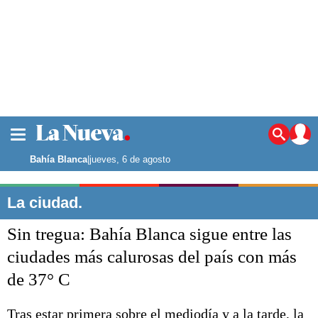
La ciudad
Noticias
Bahía Blanca
|
jueves, 6 de agosto
Punta Alta
La región
La ciudad.
El país
Sin tregua: Bahía Blanca sigue entre las
El mundo
Seguridad
ciudades más calurosas del país con más
Opinión
de 37° C
Escenario Olímpico
Deportes
Liga del Sur
Tras estar primera sobre el mediodía y a la tarde, la