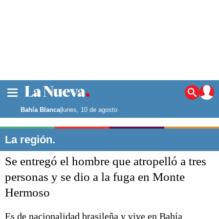
La ciudad
Noticias
Bahía Blanca
|
lunes, 10 de agosto
Punta Alta
La región
La región.
El país
Se entregó el hombre que atropelló a tres
El mundo
Seguridad
personas y se dio a la fuga en Monte
Opinión
Hermoso
Escenario Olímpico
Deportes
Liga del Sur
Es de nacionalidad brasileña y vive en Bahía