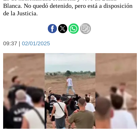
Básquetbol
Blanca. No quedó detenido, pero está a disposición
Fútbol
de la Justicia.
Federal A
Aplausos
Arte y cultura
Cines
09:37 |
02/01/2025
Economía y finanzas
Economía y campo
Con el campo
Espacio empresas
Sociedad
Sociedad y tiempo
libre
Tecnología
Turismo
Salud
Es viral
El tiempo
Cartón Lleno
Fúnebres