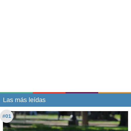
Las más leídas
#01