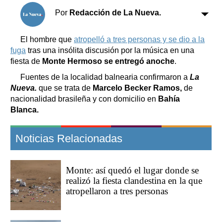
Clasificados
Por
Redacción de La Nueva.
Horóscopo
Suplementos
El hombre que
atropelló a tres personas y se dio a la
Farmacias
fuga
tras una insólita discusión por la música en una
Servicios
Transportes
fiesta de
Monte Hermoso se entregó anoche
.
Loterías
Fuentes de la localidad balnearia confirmaron a
La
Datos Útiles
Nueva.
que se trata de
Marcelo Becker Ramos,
de
nacionalidad brasileña y con domicilio en
Bahía
Fúnebres
Blanca.
Edictos
Teléfonos de urgencia
Noticias Relacionadas
Monte: así quedó el lugar donde se
realizó la fiesta clandestina en la que
atropellaron a tres personas