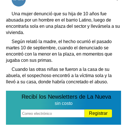
Clasificados
Horóscopo
Una mujer denunció que su hija de 10 años fue
Suplementos
abusada por un hombre en el barrio Latino, luego de
encontrarla sola en una plaza del sector y llevársela a su
Farmacias
Servicios
vivienda.
Transportes
Según relató la madre, el hecho ocurrió el pasado
Loterías
martes 10 de septiembre, cuando el denunciado se
Datos Útiles
encontró con la menor en la plaza, en momentos que
Fúnebres
jugaba con sus primas.
Edictos
Cuando las otras niñas se fueron a la casa de su
Teléfonos de urgencia
abuela, el sospechoso encontró a la víctima sola y la
llevó a su casa, donde habría concretado el abuso.
Recibí los Newsletters de La Nueva
sin costo
Registrar