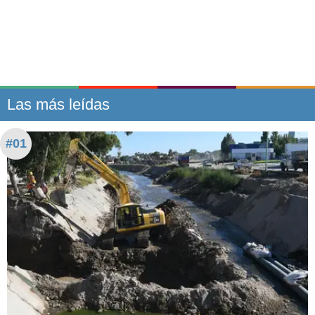
Las más leídas
#01