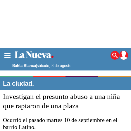
La ciudad
Noticias
Bahía Blanca
|
sábado, 8 de agosto
Punta Alta
La región
La ciudad.
El país
Investigan el presunto abuso a una niña
El mundo
Seguridad
que raptaron de una plaza
Opinión
Escenario Olímpico
Ocurrió el pasado martes 10 de septiembre en el
Deportes
barrio Latino.
Liga del Sur