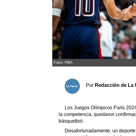
Sociedad y tiempo libre
El tiempo
Cartón Lleno
Fúnebres
Fotos: FIBA
Clasificados
Horóscopo
Por
Redacción de La 
Suplementos
Servicios
Los Juegos Olímpicos París 2024
la competencia, quedaron confirmado
básquetbol.
Desafortunadamente, un deporte 