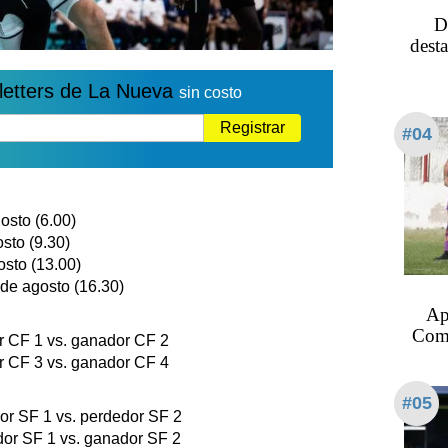
D
dest
letters de La Nueva
sin costo
Registrar
#04
osto (6.00)
osto (9.30)
osto (13.00)
 de agosto (16.30)
Ape
Come
r CF 1 vs. ganador CF 2
r CF 3 vs. ganador CF 4
#05
or SF 1 vs. perdedor SF 2
dor SF 1 vs. ganador SF 2