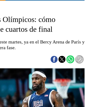
Punta Alta
La región
s Olímpicos: cómo
El país
El mundo
e cuartos de final
Seguridad
Opinión
este martes, ya en el Bercy Arena de París y
Escenario Olímpico
era fase.
Liga del Sur
Básquetbol
Fútbol
Federal A
Aplausos
Cines
Economía y finanzas
Con el campo
Espacio empresas