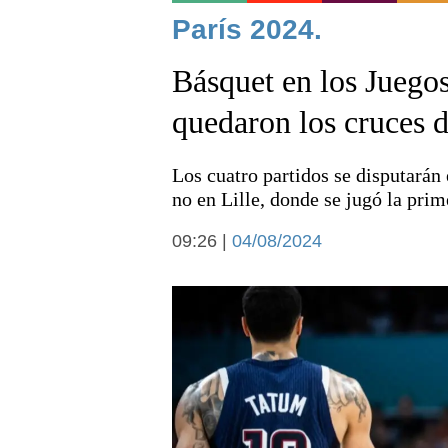
Noticias
París 2024.
Básquet en los Juego
quedaron los cruces d
Los cuatro partidos se disputarán 
Deportes
no en Lille, donde se jugó la prim
09:26 |
04/08/2024
Arte y cultura
Economía y campo