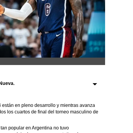
Sociedad
Tecnología
Turismo
Salud
Es viral
Nueva.
Farmacias
Transportes
 están en pleno desarrollo y mientras avanza
s los cuartos de final del torneo masculino de
Loterías
Datos Útiles
tan popular en Argentina no tuvo
Fúnebres