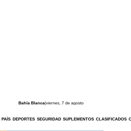
Bahía Blanca
|
viernes, 7 de agosto
 PAÍS
DEPORTES
SEGURIDAD
SUPLEMENTOS
CLASIFICADOS
La ciudad