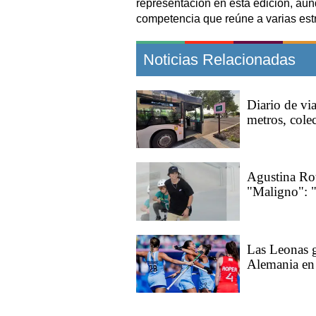
representación en esta edición, aun
competencia que reúne a varias est
Noticias Relacionadas
Diario de via
metros, col
Agustina Roth
"Maligno": "
Las Leonas g
Alemania en 