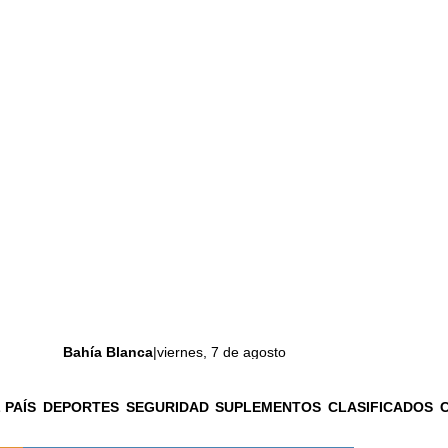
Bahía Blanca
|
viernes, 7 de agosto
 PAÍS
DEPORTES
SEGURIDAD
SUPLEMENTOS
CLASIFICADOS
La ciudad