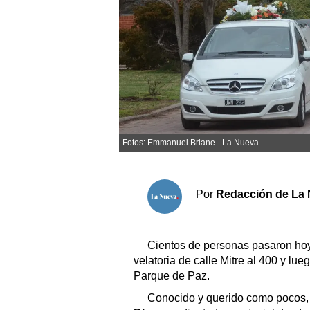
Sociedad y tiempo libre
El tiempo
Cartón Lleno
Fúnebres
Fotos: Emmanuel Briane - La Nueva.
Clasificados
Horóscopo
Por
Redacción de La 
Suplementos
Servicios
Cientos de personas pasaron ho
velatoria de calle Mitre al 400 y lu
Parque de Paz.
Conocido y querido como pocos, 