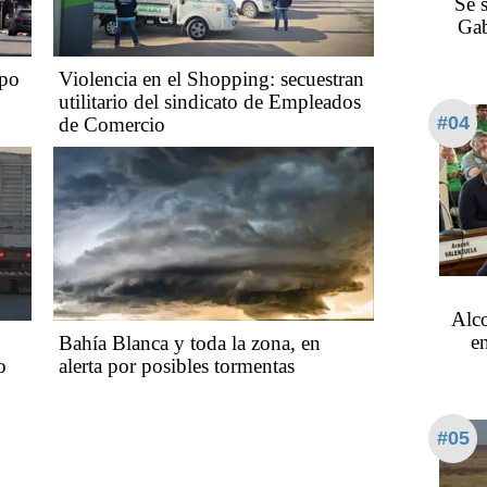
Se 
Gab
mpo
Violencia en el Shopping: secuestran
utilitario del sindicato de Empleados
#04
de Comercio
Alco
en
Bahía Blanca y toda la zona, en
o
alerta por posibles tormentas
#05