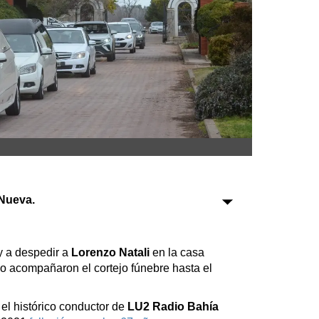
Sociedad
Tecnología
Turismo
Salud
Es viral
Nueva.
Farmacias
Transportes
y a despedir a
Lorenzo Natali
en la casa
ego acompañaron el cortejo fúnebre hasta el
Loterías
Datos Útiles
el histórico conductor de
LU2 Radio Bahía
Fúnebres