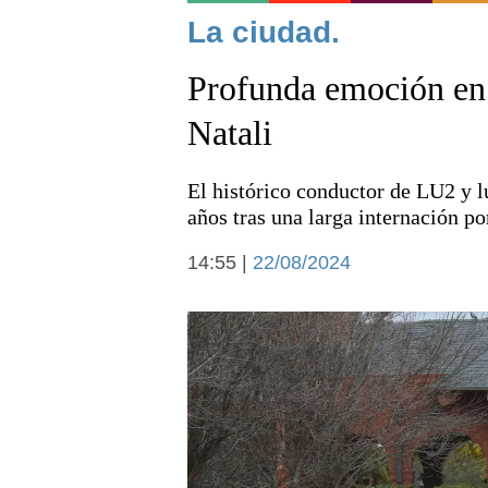
Noticias
La ciudad.
Profunda emoción en 
Natali
El histórico conductor de LU2 y l
Deportes
años tras una larga internación p
14:55 |
22/08/2024
Arte y cultura
Economía y campo