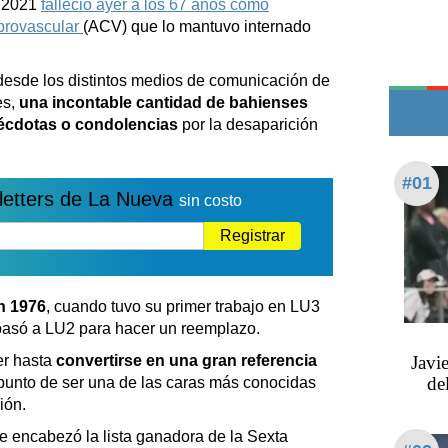
e 2021
falleció ayer a los 67 años como
Edictos
brovascular
(ACV) que lo mantuvo internado
Teléfonos de urgencia
desde los distintos medios de comunicación de
es,
una incontable cantidad de bahienses
nécdotas o condolencias
por la desaparición
#01
letters de La Nueva
sin costo
Registrar
n 1976
, cuando tuvo su primer trabajo en LU3
pasó a LU2 para hacer un reemplazo.
er hasta
convertirse en una gran referencia
Javi
de
 punto de ser una de las caras más conocidas
ión.
 encabezó la lista ganadora de la Sexta