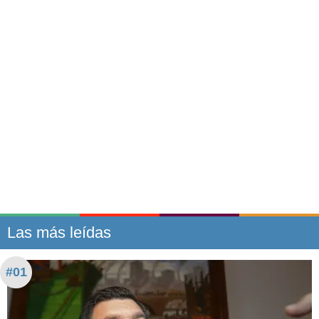
Las más leídas
#01