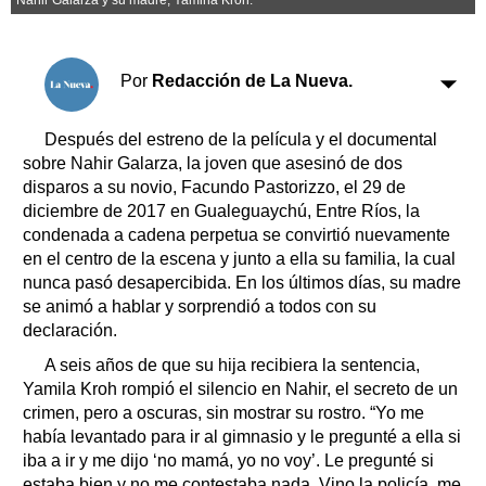
Clasificados
Horóscopo
Suplementos
Por
Redacción de La Nueva.
Farmacias
Servicios
Transportes
Después del estreno de la película y el documental
Loterías
sobre Nahir Galarza, la joven que asesinó de dos
disparos a su novio, Facundo Pastorizzo, el 29 de
Datos Útiles
diciembre de 2017 en Gualeguaychú, Entre Ríos, la
Fúnebres
condenada a cadena perpetua se convirtió nuevamente
Edictos
en el centro de la escena y junto a ella su familia, la cual
Teléfonos de urgencia
nunca pasó desapercibida. En los últimos días, su madre
se animó a hablar y sorprendió a todos con su
declaración.
A seis años de que su hija recibiera la sentencia,
Yamila Kroh rompió el silencio en Nahir, el secreto de un
crimen, pero a oscuras, sin mostrar su rostro. “Yo me
había levantado para ir al gimnasio y le pregunté a ella si
iba a ir y me dijo ‘no mamá, yo no voy’. Le pregunté si
estaba bien y no me contestaba nada. Vino la policía, me