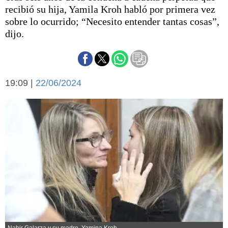
Básquetbol
recibió su hija, Yamila Kroh habló por primera vez
Fútbol
sobre lo ocurrido; “Necesito entender tantas cosas”,
dijo.
Federal A
Aplausos
Arte y cultura
Cines
Economía y finanzas
Economía y campo
19:09 |
22/06/2024
Con el campo
Espacio empresas
Sociedad
Sociedad y tiempo
libre
Tecnología
Turismo
Salud
Es viral
El tiempo
Cartón Lleno
Fúnebres
Nahir Galarza y su madre, Yamina Kroh.