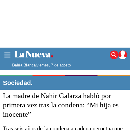
La ciudad
Noticias
Bahía Blanca
|
viernes, 7 de agosto
Punta Alta
La región
Sociedad.
El país
La madre de Nahir Galarza habló por
El mundo
Seguridad
primera vez tras la condena: “Mi hija es
Opinión
inocente”
Escenario Olímpico
Deportes
Liga del Sur
Tras seis años de la condena a cadena perpetua que