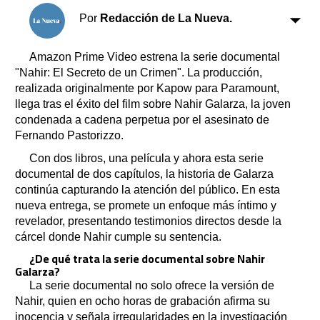
Clasificados
Por
Redacción de La Nueva.
Horóscopo
Suplementos
Amazon Prime Video estrena la serie documental
Farmacias
"Nahir: El Secreto de un Crimen". La producción,
Servicios
Transportes
realizada originalmente por Kapow para Paramount,
llega tras el éxito del film sobre Nahir Galarza, la joven
Loterías
condenada a cadena perpetua por el asesinato de
Datos Útiles
Fernando Pastorizzo.
Fúnebres
Con dos libros, una película y ahora esta serie
Edictos
documental de dos capítulos, la historia de Galarza
Teléfonos de urgencia
continúa capturando la atención del público. En esta
nueva entrega, se promete un enfoque más íntimo y
revelador, presentando testimonios directos desde la
cárcel donde Nahir cumple su sentencia.
¿De qué trata la serie documental sobre Nahir
Galarza?
La serie documental no solo ofrece la versión de
Nahir, quien en ocho horas de grabación afirma su
inocencia y señala irregularidades en la investigación