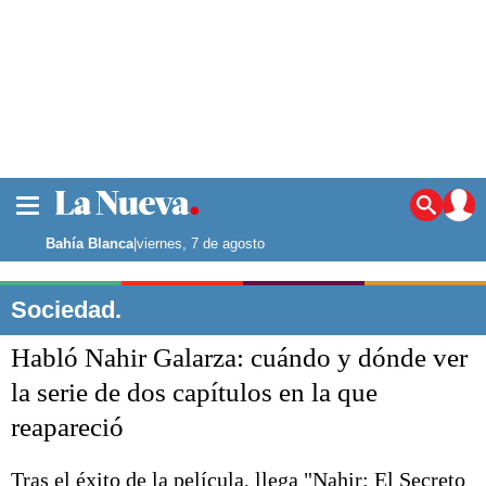
La ciudad
Noticias
Bahía Blanca
|
viernes, 7 de agosto
Punta Alta
La región
Sociedad.
El país
Habló Nahir Galarza: cuándo y dónde ver
El mundo
Seguridad
la serie de dos capítulos en la que
Opinión
reapareció
Escenario Olímpico
Deportes
Liga del Sur
Tras el éxito de la película, llega "Nahir: El Secreto