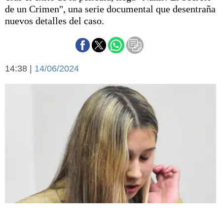
Básquetbol
de un Crimen", una serie documental que desentraña
Fútbol
nuevos detalles del caso.
Federal A
Aplausos
Arte y cultura
Cines
14:38 |
14/06/2024
Economía y finanzas
Economía y campo
Con el campo
Espacio empresas
Sociedad
Sociedad y tiempo
libre
Tecnología
Turismo
Salud
Es viral
El tiempo
Cartón Lleno
Fúnebres