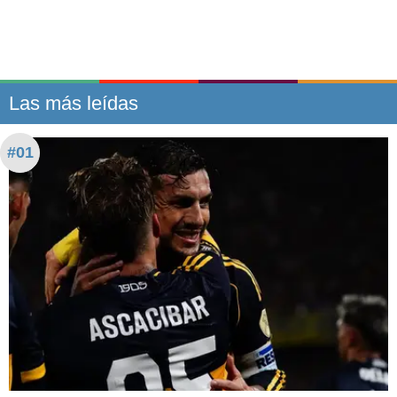
Las más leídas
#01