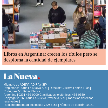
Libros en Argentina: crecen los títulos pero se
desploma la cantidad de ejemplares
Miembro de ADEPA, ADIRA y SIP
Propietario: Diario La Nueva SRL | Director: Gustavo Fabián Elías |
Rodríguez 55, Bahía Blanca,
Argentina | 0291 459-0000 Clasificados telefónicos: 455-0550
Copyright 2026 Diario La Nueva Provincia SRL | Todos los derechos
reservados |
Registro propiedad intelectual 73257157 | Número de edición 10921