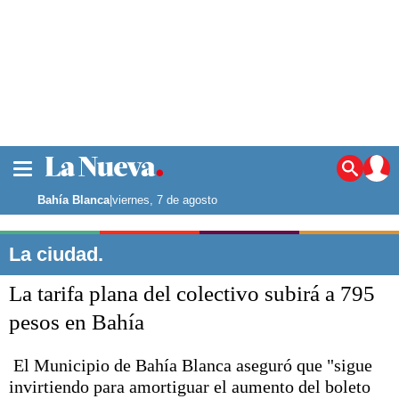
La ciudad
Noticias
Bahía Blanca
|
viernes, 7 de agosto
Punta Alta
La región
La ciudad.
El país
La tarifa plana del colectivo subirá a 795
El mundo
Seguridad
pesos en Bahía
Opinión
Escenario Olímpico
El Municipio de Bahía Blanca aseguró que "sigue
Deportes
invirtiendo para amortiguar el aumento del boleto
Liga del Sur