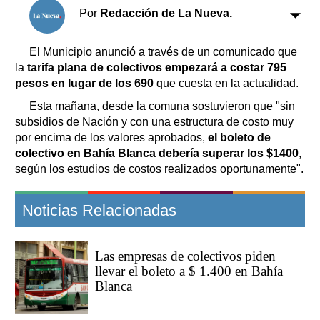
Clasificados
Por
Redacción de La Nueva.
Horóscopo
Suplementos
El Municipio anunció a través de un comunicado que
la
tarifa plana de colectivos empezará a costar 795
Farmacias
Servicios
pesos en lugar de los 690
que cuesta en la actualidad.
Transportes
Esta mañana, desde la comuna sostuvieron que "sin
Loterías
subsidios de Nación y con una estructura de costo muy
Datos Útiles
por encima de los valores aprobados,
el boleto de
Fúnebres
colectivo en Bahía Blanca debería superar los $1400
,
Edictos
según los estudios de costos realizados oportunamente".
Teléfonos de urgencia
Noticias Relacionadas
Las empresas de colectivos piden
llevar el boleto a $ 1.400 en Bahía
Blanca