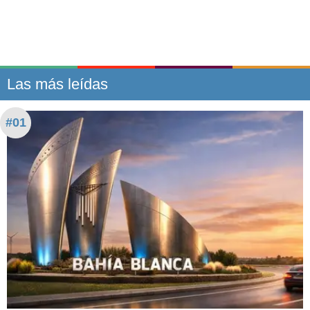
Las más leídas
#01